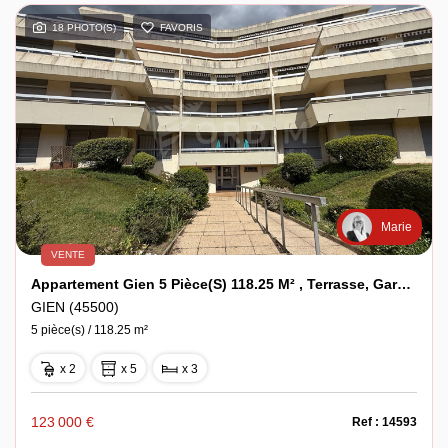
18 PHOTO(S)
FAVORIS
Marie
VENTE
Appartement Gien 5 Pièce(s) 118.25 M² , Terrasse, Garage Et Cave .
GIEN (45500)
5 pièce(s) / 118.25 m²
x 2
x 5
x 3
123 000 €
Ref : 14593