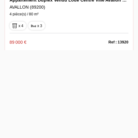
Appartement Duplex Vendu Loué Centre Ville Avallon 4 Pièce(s) 80 M2
AVALLON (89200)
4 pièce(s) / 80 m²
x 4
x 3
89 000 €
Ref : 13920