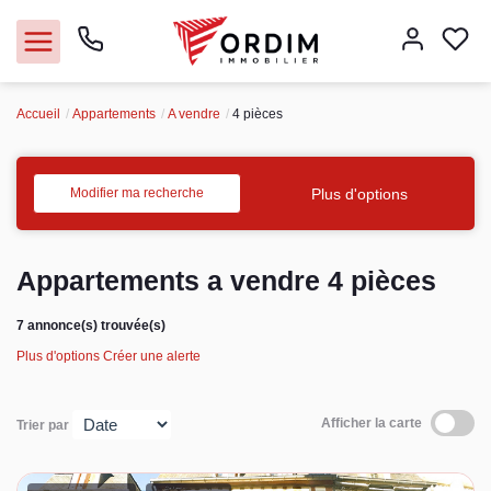
Accueil
Appartements
A vendre
4 pièces
Nos agences
Acheter
Plus d'options
Modifier ma recherche
Louer
Appartements a vendre 4 pièces
Vendre
7 annonce(s) trouvée(s)
Plus d'options
Créer une alerte
Immobilier pro
Faire gérer
Afficher la carte
Trier par
Syndic