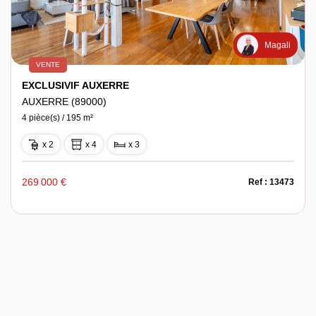
Magali
VENTE
EXCLUSIVIF AUXERRE
AUXERRE (89000)
4 pièce(s) / 195 m²
x 2
x 4
x 3
269 000 €
Ref : 13473