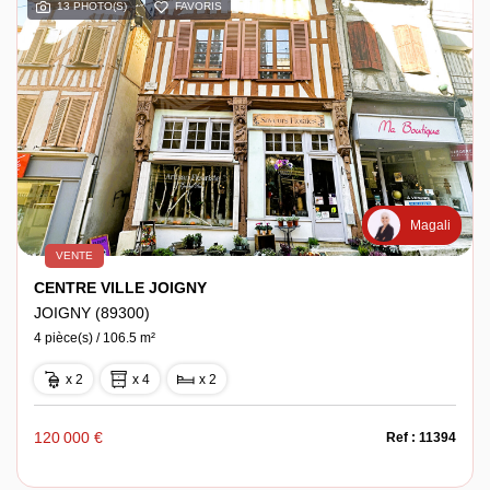
13 PHOTO(S)
FAVORIS
Espace client
Magali
VENTE
CENTRE VILLE JOIGNY
JOIGNY (89300)
4 pièce(s) / 106.5 m²
x 2
x 4
x 2
120 000 €
Ref : 11394