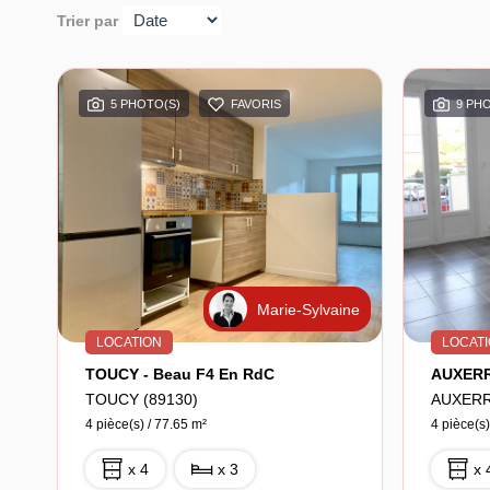
Trier par
5 PHOTO(S)
FAVORIS
9 PH
Marie-Sylvaine
LOCATION
LOCAT
TOUCY - Beau F4 En RdC
TOUCY (89130)
AUXERR
4 pièce(s) / 77.65 m²
4 pièce(s)
x 4
x 3
x 