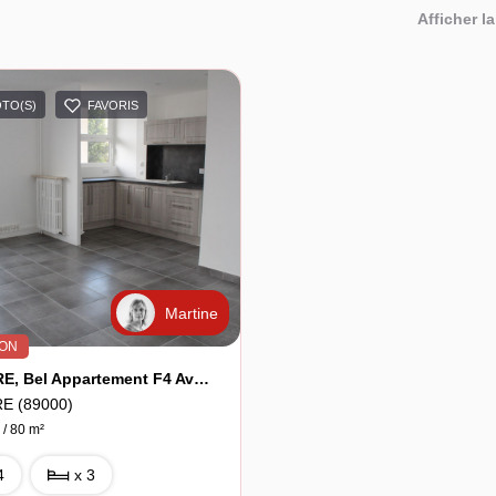
Afficher la
OTO(S)
FAVORIS
Martine
ION
AUXERRE, Bel Appartement F4 Avec Balcon
E (89000)
 / 80 m²
4
x 3