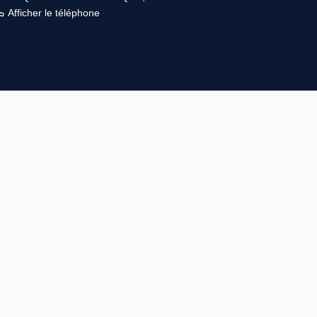
Afficher le téléphone
ire plus
6 place Vauban, 89200 AVALLON
Afficher le téléphone
ire plus
46 Rue du Faubourg Villeneuve, 45420 BONNY SUR LOIRE
Afficher le téléphone