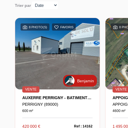
Trier par
8 PHOTO(S)
FAVORIS
8 PH
Benjamin
VENTE
VENTE
AUXERRE PERRIGNY - BATIMENT D'ACTIVITE 600M²
PERRIGNY (89000)
APPOIG
600 m²
4600 m²
420 000 €
1 495 0
Ref : 14162