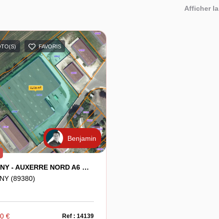
Afficher la
OTO(S)
FAVORIS
Benjamin
APPOIGNY - AUXERRE NORD A6 NORD -Bâtiment D'activité De 4730m² Sur 9200m² De Terrain
NY (89380)
00 €
Ref : 14139