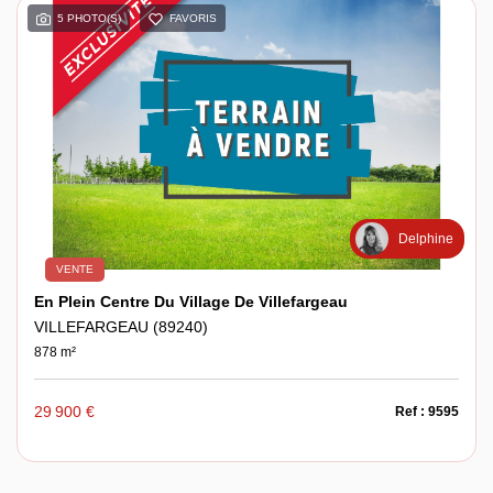
5 PHOTO(S)
FAVORIS
Delphine
VENTE
En Plein Centre Du Village De Villefargeau
VILLEFARGEAU (89240)
878 m²
29 900 €
Ref : 9595