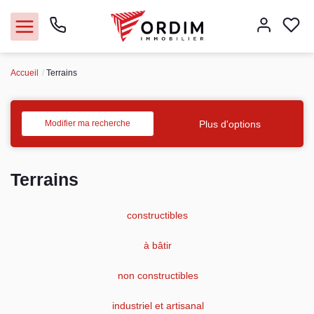
Accueil
Terrains
Nos agences
Acheter
Plus d'options
Modifier ma recherche
Louer
Terrains
Vendre
constructibles
Immobilier pro
à bâtir
Faire gérer
non constructibles
Syndic
industriel et artisanal