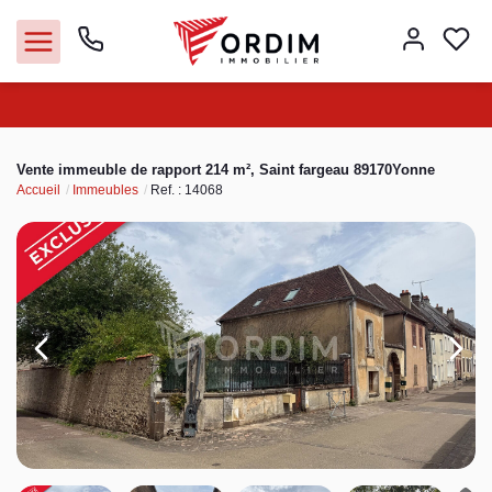
Nos agences
Vente immeuble de rapport 214 m², Saint fargeau 89170Yonne
Accueil
Immeubles
Ref. : 14068
Acheter
Louer
Vendre
Immobilier pro
Faire gérer
Syndic