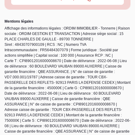
Mentions légales
Affichage des informations légales : ORDIM IMMOBILIER - Tonnerre | Raison
sociale : ORDIM GESTION ET TRANSACTION | Adresse siège social : 15
PLACE CHARLES DE GAULLE - 89700 TONNERRE |
Siret : 48430707900109 | RCS : NC | Numero TVA
Intracommunautaire : FR56484307079 | Forme juridique : Société par
actions simplifiée | Capital social : 100 000 | Assurance RCP : NC |
Carte T : CPI89012016000008670 | Date de délivrance : 2022-06-08 | Lieu
de délivrance : 60 BOULEVARD VAUBAN 89000 AUXERRE | Caisse de
garantie financière : QBE ASSURANCE. | N° de caisse de garantie :
VD7.000.001/19787 | Adresse caisse de garantie : TOUR CBX-
PASSERELLE DES REFLETS- 92913 PARIS LA DEFENSE CEDEX | Montant
de la garantie financière : 450000€ | Carte G : CPI89012016000008670 |
Date de délivrance : 2022-06-08 | Lieu de délivrance : 60 BOULEVARD
VAUBAN 89000 AUXERRE | Caisse de garantie financière : QBE
ASSURANCE | N° de caisse de garantie : CPI89012016000008670 |
Adresse caisse de garantie : TOUR CBX-PASSERELLE DES REFLETS-
92913 PARIS LA DEFENSE CEDEX | Montant de la garantie financière :
750000€ | Carte S : CPI89012016000008670 | Date de délivrance : 2022-06-
08 | Lieu de délivrance : 60 BOULEVARD VAUBAN 89000 AUXERRE |
Caisse de garantie financière : QBE ASSURANCE | N° de caisse de garantie