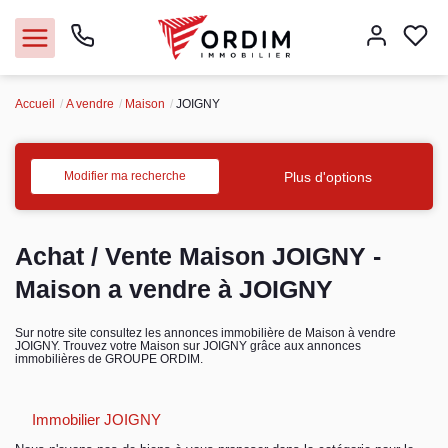
Accueil
A vendre
Maison
JOIGNY
Nos agences
Acheter
Plus d'options
Modifier ma recherche
Louer
Achat / Vente Maison JOIGNY -
Vendre
Maison a vendre à JOIGNY
Immobilier pro
Sur notre site consultez les annonces immobilière de Maison à vendre
JOIGNY. Trouvez votre Maison sur JOIGNY grâce aux annonces
immobilières de GROUPE ORDIM.
Faire gérer
Immobilier JOIGNY
Syndic