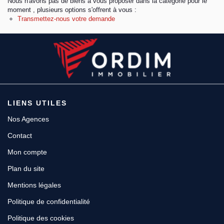
Nous n'avons pas de biens à vous proposer dans la catégorie pour le
moment , plusieurs options s'offrent à vous :
Transmettez-nous votre demande
Espace client
LIENS UTILES
Nos Agences
Contact
Mon compte
Plan du site
Mentions légales
Politique de confidentialité
Politique des cookies