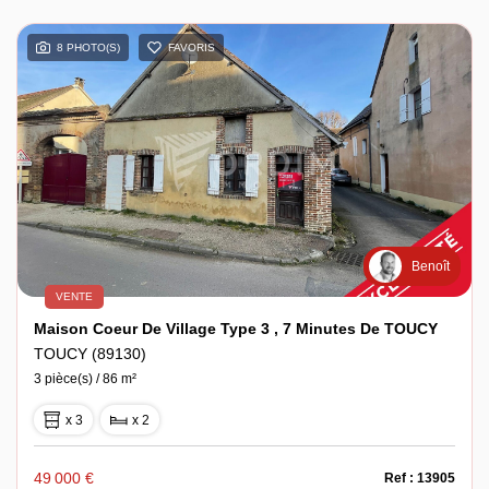
8 PHOTO(S)
FAVORIS
Benoît
VENTE
Maison Coeur De Village Type 3 , 7 Minutes De TOUCY
TOUCY (89130)
3 pièce(s) / 86 m²
x 3
x 2
49 000 €
Ref : 13905