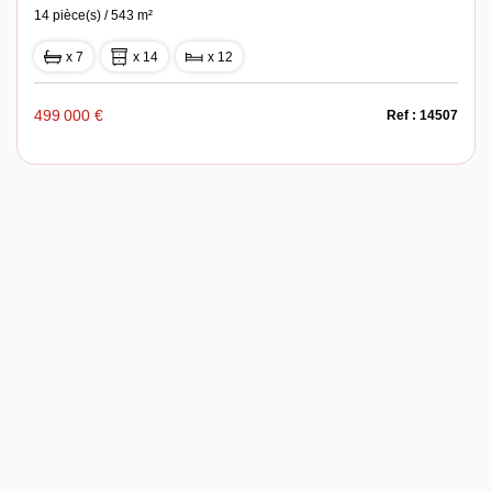
14 pièce(s) / 543 m²
x 7
x 14
x 12
499 000 €
Ref : 14507