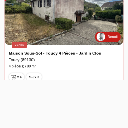
Benoît
VENTE
Maison Sous-Sol - Toucy 4 Pièces - Jardin Clos
Toucy (89130)
4 pièce(s) / 80 m²
x 4
x 3
126 500 €
Ref : 14835