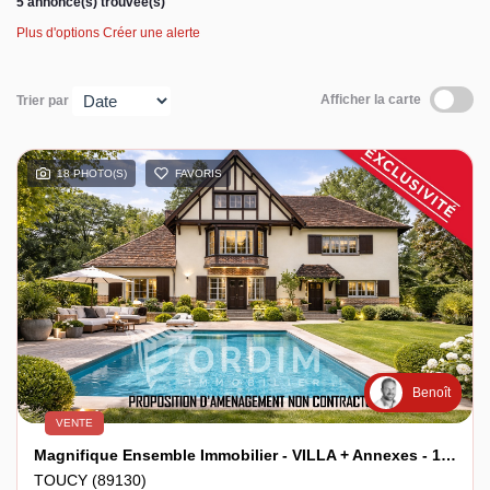
5 annonce(s) trouvée(s)
Plus d'options
Créer une alerte
Espace client
Afficher la carte
Trier par
18 PHOTO(S)
FAVORIS
Benoît
VENTE
Magnifique Ensemble Immobilier - VILLA + Annexes - 1h30 De PARIS !
TOUCY (89130)