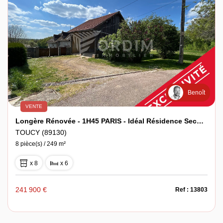
Benoît
VENTE
Longère Rénovée - 1H45 PARIS - Idéal Résidence Secondaire + Gîte
TOUCY (89130)
8 pièce(s) / 249 m²
x 8
x 6
241 900 €
Ref : 13803