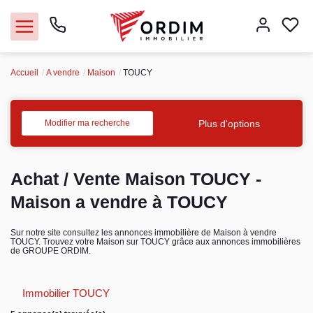
Accueil
A vendre
Maison
TOUCY
Nos agences
Acheter
Plus d'options
Modifier ma recherche
Louer
Achat / Vente Maison TOUCY -
Vendre
Maison a vendre à TOUCY
Immobilier pro
Sur notre site consultez les annonces immobilière de Maison à vendre
TOUCY. Trouvez votre Maison sur TOUCY grâce aux annonces immobilières
de GROUPE ORDIM.
Faire gérer
Immobilier TOUCY
Syndic