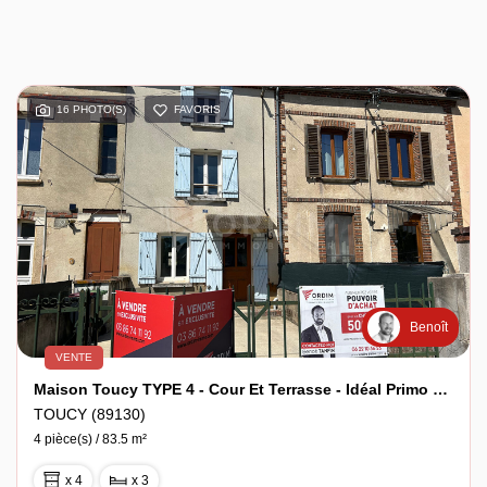
16 PHOTO(S)
FAVORIS
Benoît
VENTE
Maison Toucy TYPE 4 - Cour Et Terrasse - Idéal Primo Ou Investissement
TOUCY (89130)
4 pièce(s) / 83.5 m²
x 4
x 3