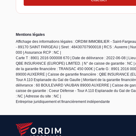
Mentions légales
Affichage des informations légales : ORDIM IMMOBILIER - Saint-Fargea
- 89170 SAINT FARGEAU | Siret : 48430707900018 | RCS : Auxerre | Nume
000 | Assurance RCP : NC |
Carte T : 8901 2016 000008 670 | Date de délivrance : 2022-06-08 | L
QBE INSURANCE (EUROPE) LIMITED. | N° de caisse de garantie : NC | Ad
de la garantie financière : TRANSAC 450 000€ | Carte G : 8901 2016 0
89000 AUXERRE | Caisse de garantie financière : QBE INSURANCE (EUROP
Tour A 110 Esplanade du Gal de Gaulle | Montant de la garantie financièr
délivrance : 60 BOULEVARD VAUBAN 89000 AUXERRE | Caisse de garant
caisse de garantie : Coeur Défense - Tour A 110 Esplanade du Gal de Gau
: NC | Adresse du site : NC |
Entreprise juridiquement et financièrement indépendante