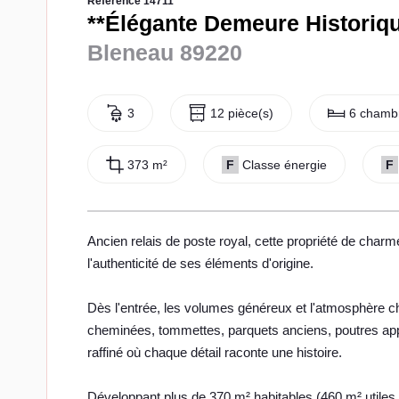
Référence 14711
**Élégante Demeure Historiqu
Bleneau 89220
3
12 pièce(s)
6 chamb
373 m²
F
Classe énergie
F
Ancien relais de poste royal, cette propriété de charm
l'authenticité de ses éléments d'origine.
Dès l'entrée, les volumes généreux et l'atmosphère c
cheminées, tommettes, parquets anciens, poutres app
raffiné où chaque détail raconte une histoire.
Développant plus de 370 m² habitables (460 m² utiles h