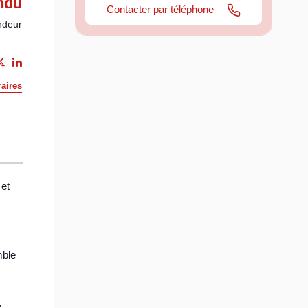
ndu
Contacter par téléphone
ndeur
aires
 et
mble
e