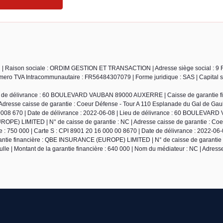
u | Raison sociale : ORDIM GESTION ET TRANSACTION | Adresse siège social : 9 
ro TVA Intracommunautaire : FR56484307079 | Forme juridique : SAS | Capital so
ieu de délivrance : 60 BOULEVARD VAUBAN 89000 AUXERRE | Caisse de garantie fi
resse caisse de garantie : Coeur Défense - Tour A 110 Esplanade du Gal de Gaul
00008 670 | Date de délivrance : 2022-06-08 | Lieu de délivrance : 60 BOULEVAR
E) LIMITED | N° de caisse de garantie : NC | Adresse caisse de garantie : Coe
e : 750 000 | Carte S : CPI 8901 20 16 000 00 8670 | Date de délivrance : 2022-06-
ie financière : QBE INSURANCE (EUROPE) LIMITED | N° de caisse de garantie :
lle | Montant de la garantie financière : 640 000 | Nom du médiateur : NC | Adres