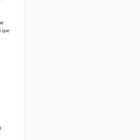
ne
i que
d