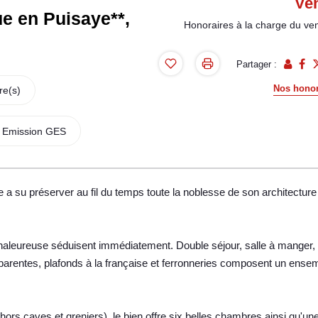
Ve
e en Puisaye**,
Honoraires à la charge du ve
Partager :
Nos honor
re(s)
Emission GES
e a su préserver au fil du temps toute la noblesse de son architecture
haleureuse séduisent immédiatement. Double séjour, salle à manger,
arentes, plafonds à la française et ferronneries composent un ense
ors caves et greniers), le bien offre six belles chambres ainsi qu'un