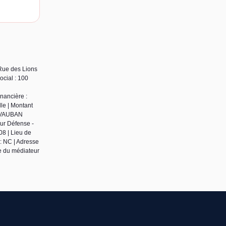
Rue des Lions
cial : 100
nancière :
le | Montant
D VAUBAN
ur Défense -
08 | Lieu de
 NC | Adresse
se du médiateur