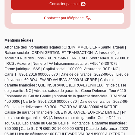
Contacter par mail
Contacter par téléphone
Mentions légales
Affichage des informations légales : ORDIM IMMOBILIER - Saint-Fargeau |
Raison sociale : ORDIM GESTION ET TRANSACTION | Adresse siège
social : 9 Rue des Lions - 89170 SAINT FARGEAU | Siret : 48430707900018
| RCS : Auxerre | Numero TVA Intracommunautaire : FR56484307079 |
Forme juridique : SAS | Capital social : 100 000 | Assurance RCP : NC |
Carte T : 8901 2016 000008 670 | Date de délivrance : 2022-06-08 | Lieu de
délivrance : 60 BOULEVARD VAUBAN 89000 AUXERRE | Caisse de
garantie financière : QBE INSURANCE (EUROPE) LIMITED. | N° de caisse
de garantie : NC | Adresse caisse de garantie : Coeur Défense - Tour A 110
Esplanade du Gal de Gaulle | Montant de la garantie financière : TRANSAC
450 000€ | Carte G : 8901 2016 000008 670 | Date de délivrance : 2022-06-
08 | Lieu de délivrance : 60 BOULEVARD VAUBAN 89000 AUXERRE |
Caisse de garantie financière : QBE INSURANCE (EUROPE) LIMITED | N°
de caisse de garantie : NC | Adresse caisse de garantie : Coeur Défense -
Tour A 110 Esplanade du Gal de Gaulle | Montant de la garantie financière :
750 000 | Carte S : CPI 8901 20 16 000 00 8670 | Date de délivrance : 2022-
06-08 | Lieu de délivrance : 60 BOULEVARD VAUBAN 89000 AUXERRE |