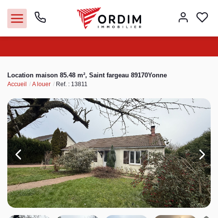
Nos agences
Location maison 85.48 m², Saint fargeau 89170Yonne
Accueil
A louer
Ref. : 13811
Acheter
Louer
Vendre
Immobilier pro
Faire gérer
Syndic