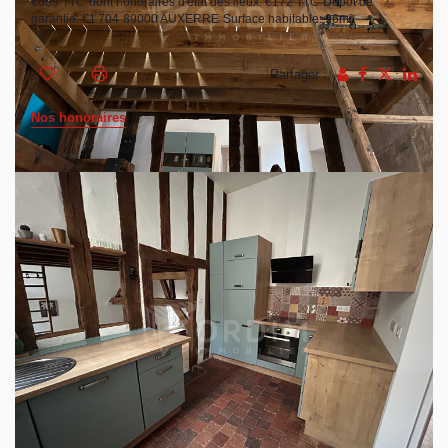
€689 TTC
dont honoraires d'état des lieux: €172 TTC
Dépôt de
garantie: €1 704
89000 AUXERRE
Surface habitable: 96m²
Partager :
Nos honoraires
AUXERRE, quartier de la Marine jolie maison de caractère
meublée F3 de 96 m² en surface privative.
Entrée, cuisine aménagée et équipée, belle pièce de vie
avec poêle à granules, mezzanine 2 chambres dont une
avec dressing, salle d'eau, toilette, une pièce pouvant
servir de bureau.
Un sous-sol avec vinée de 26 m², , une cave, toilette,
buanderie.
Garage avec porte motorisée.
Cour arborée et clos de mur.
A voir !