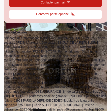
Contacter par mail
Contacter par téléphone
Mentions légales
Affichage des informations légales : ORDIM IMMOBILIER - Auxerre | Raison
sociale : ORDIM | Adresse siège social : 18 QUAI DE LA REPUBLIQUE -
89000 AUXERRE | Siret : 48430707900067 | RCS : NC | Numero TVA
Intracommunautaire : FR56484307079 | Forme juridique : Société par
actions simplifiée | Capital social : 100 000 | Assurance RCP : NC |
Carte T : CPI 89012016000008670 | Date de délivrance : 2022-06-08 | Lieu
de délivrance : 60 boulevard Vauban 89000 AUXERRE | Caisse de garantie
financière : QBE ASSURANCE. | N° de caisse de garantie : VD 7.000.001 /
19787 | Adresse caisse de garantie : Tour CBX- 1 passerelle des reflets-
92913 PARIS LA DEFENSE CEDEX | Montant de la garantie financière :
450000€ | Carte G : CPI 89012016000008670 | Date de délivrance : 2022-
06-08 | Lieu de délivrance : 60 boulevard Vauban 89000 AUXERRE | Caisse
de garantie financière : QBE ASSURANCE | N° de caisse de garantie : VD
7.000.001 / 19787 | Adresse caisse de garantie : Tour CBX- 1 passerelle des
reflets- 92913 PARIS LA DEFENSE CEDEX | Montant de la garantie
financière : 750000€ | Carte S : CPI 89012016000008670 | Date de
délivrance : 2022-06-08 | Lieu de délivrance : 60 boulevard Vauban 89000