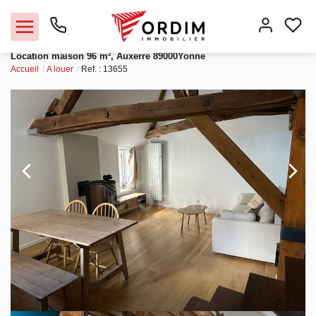
Location maison 96 m², Auxerre 89000Yonne
Accueil
A louer
Ref. : 13655
Nos agences
Acheter
Louer
Vendre
Immobilier pro
Faire gérer
Syndic