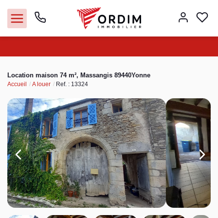
Nos agences
Location maison 74 m², Massangis 89440Yonne
Accueil
A louer
Ref. : 13324
Acheter
Louer
Vendre
Immobilier pro
Faire gérer
Syndic