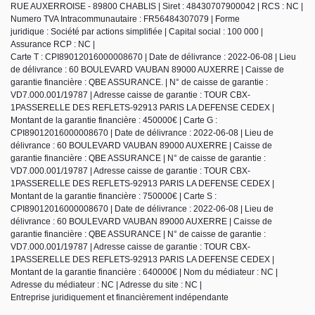
RUE AUXERROISE - 89800 CHABLIS | Siret : 48430707900042 | RCS : NC |
Numero TVA Intracommunautaire : FR56484307079 | Forme
juridique : Société par actions simplifiée | Capital social : 100 000 |
Assurance RCP : NC |
Carte T : CPI89012016000008670 | Date de délivrance : 2022-06-08 | Lieu
de délivrance : 60 BOULEVARD VAUBAN 89000 AUXERRE | Caisse de
garantie financière : QBE ASSURANCE. | N° de caisse de garantie :
VD7.000.001/19787 | Adresse caisse de garantie : TOUR CBX-
1PASSERELLE DES REFLETS-92913 PARIS LA DEFENSE CEDEX |
Montant de la garantie financière : 450000€ | Carte G :
CPI89012016000008670 | Date de délivrance : 2022-06-08 | Lieu de
délivrance : 60 BOULEVARD VAUBAN 89000 AUXERRE | Caisse de
garantie financière : QBE ASSURANCE | N° de caisse de garantie :
VD7.000.001/19787 | Adresse caisse de garantie : TOUR CBX-
1PASSERELLE DES REFLETS-92913 PARIS LA DEFENSE CEDEX |
Montant de la garantie financière : 750000€ | Carte S :
CPI89012016000008670 | Date de délivrance : 2022-06-08 | Lieu de
délivrance : 60 BOULEVARD VAUBAN 89000 AUXERRE | Caisse de
garantie financière : QBE ASSURANCE | N° de caisse de garantie :
VD7.000.001/19787 | Adresse caisse de garantie : TOUR CBX-
1PASSERELLE DES REFLETS-92913 PARIS LA DEFENSE CEDEX |
Montant de la garantie financière : 640000€ | Nom du médiateur : NC |
Adresse du médiateur : NC | Adresse du site : NC |
Entreprise juridiquement et financièrement indépendante