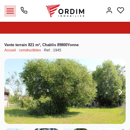
Nos agences
Vente terrain 821 m², Chablis 89800Yonne
Accueil
constructibles
Ref. : 1945
Acheter
Louer
Vendre
Immobilier pro
Faire gérer
Syndic