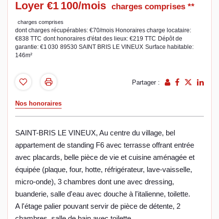
Loyer €1 100/mois
charges comprises **
charges comprises
dont charges récupérables: €70/mois
Honoraires charge locataire:
€838 TTC
dont honoraires d'état des lieux: €219 TTC
Dépôt de
garantie: €1 030
89530 SAINT BRIS LE VINEUX
Surface habitable:
146m²
Partager :
Nos honoraires
SAINT-BRIS LE VINEUX, Au centre du village, bel
appartement de standing F6 avec terrasse offrant entrée
avec placards, belle pièce de vie et cuisine aménagée et
équipée (plaque, four, hotte, réfrigérateur, lave-vaisselle,
micro-onde), 3 chambres dont une avec dressing,
buanderie, salle d'eau avec douche à l'italienne, toilette.
A l'étage palier pouvant servir de pièce de détente, 2
chambres, salle de bain avec toilette.