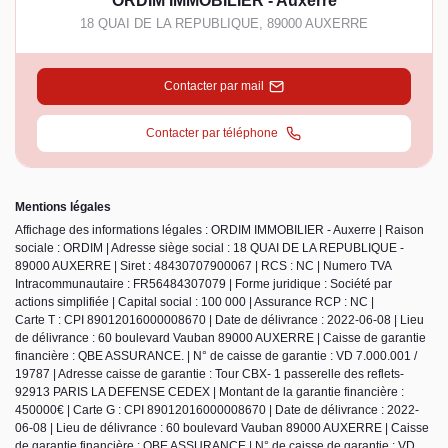
ORDIM IMMOBILIER - Auxerre
18 QUAI DE LA REPUBLIQUE
,
89000
AUXERRE
Contacter par mail
Contacter par téléphone
Mentions légales
Affichage des informations légales : ORDIM IMMOBILIER - Auxerre | Raison
sociale : ORDIM | Adresse siège social : 18 QUAI DE LA REPUBLIQUE -
89000 AUXERRE | Siret : 48430707900067 | RCS : NC | Numero TVA
Intracommunautaire : FR56484307079 | Forme juridique : Société par
actions simplifiée | Capital social : 100 000 | Assurance RCP : NC |
Carte T : CPI 89012016000008670 | Date de délivrance : 2022-06-08 | Lieu
de délivrance : 60 boulevard Vauban 89000 AUXERRE | Caisse de garantie
financière : QBE ASSURANCE. | N° de caisse de garantie : VD 7.000.001 /
19787 | Adresse caisse de garantie : Tour CBX- 1 passerelle des reflets-
92913 PARIS LA DEFENSE CEDEX | Montant de la garantie financière :
450000€ | Carte G : CPI 89012016000008670 | Date de délivrance : 2022-
06-08 | Lieu de délivrance : 60 boulevard Vauban 89000 AUXERRE | Caisse
de garantie financière : QBE ASSURANCE | N° de caisse de garantie : VD