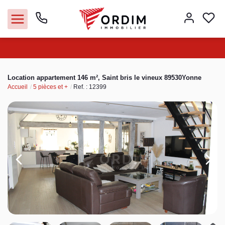
Nos agences
Location appartement 146 m², Saint bris le vineux 89530Yonne
Accueil
5 pièces et +
Ref. : 12399
Acheter
Louer
Vendre
Immobilier pro
Faire gérer
Syndic