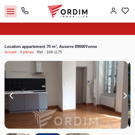
Nos agences
Location appartement 70 m², Auxerre 89000Yonne
Accueil
4 pièces
Ref. : 168-1175
Acheter
Louer
Vendre
Immobilier pro
Faire gérer
Syndic