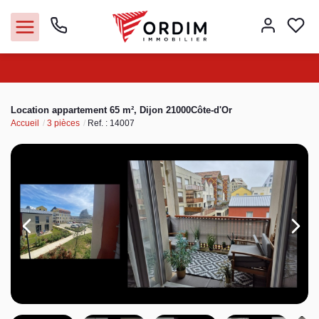
Nos agences
Location appartement 65 m², Dijon 21000Côte-d'Or
Accueil
3 pièces
Ref. : 14007
Acheter
Louer
Vendre
Immobilier pro
Faire gérer
Syndic