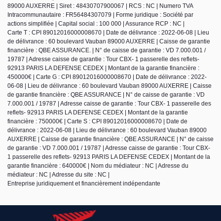
89000 AUXERRE | Siret : 48430707900067 | RCS : NC | Numero TVA
Intracommunautaire : FR56484307079 | Forme juridique : Société par
actions simplifiée | Capital social : 100 000 | Assurance RCP : NC |
Carte T : CPI 89012016000008670 | Date de délivrance : 2022-06-08 | Lieu
de délivrance : 60 boulevard Vauban 89000 AUXERRE | Caisse de garantie
financière : QBE ASSURANCE. | N° de caisse de garantie : VD 7.000.001 /
19787 | Adresse caisse de garantie : Tour CBX- 1 passerelle des reflets-
92913 PARIS LA DEFENSE CEDEX | Montant de la garantie financière :
450000€ | Carte G : CPI 89012016000008670 | Date de délivrance : 2022-
06-08 | Lieu de délivrance : 60 boulevard Vauban 89000 AUXERRE | Caisse
de garantie financière : QBE ASSURANCE | N° de caisse de garantie : VD
7.000.001 / 19787 | Adresse caisse de garantie : Tour CBX- 1 passerelle des
reflets- 92913 PARIS LA DEFENSE CEDEX | Montant de la garantie
financière : 750000€ | Carte S : CPI 89012016000008670 | Date de
délivrance : 2022-06-08 | Lieu de délivrance : 60 boulevard Vauban 89000
AUXERRE | Caisse de garantie financière : QBE ASSURANCE | N° de caisse
de garantie : VD 7.000.001 / 19787 | Adresse caisse de garantie : Tour CBX-
1 passerelle des reflets- 92913 PARIS LA DEFENSE CEDEX | Montant de la
garantie financière : 640000€ | Nom du médiateur : NC | Adresse du
médiateur : NC | Adresse du site : NC |
Entreprise juridiquement et financièrement indépendante