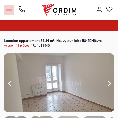
Nos agences
Location appartement 64.34 m², Neuvy sur loire 58450Nièvre
Accueil
3 pièces
Ref. : 13546
Acheter
Louer
Vendre
Immobilier pro
Faire gérer
Syndic