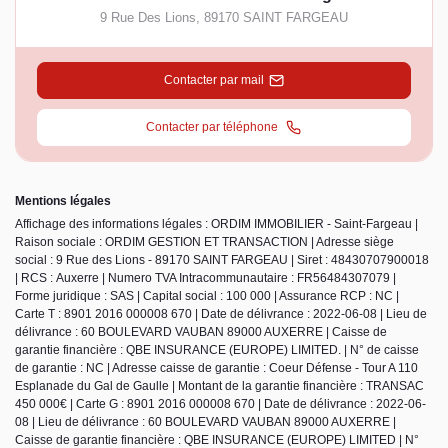
9 Rue Des Lions
,
89170
SAINT FARGEAU
Contacter par mail
Contacter par téléphone
Mentions légales
Affichage des informations légales : ORDIM IMMOBILIER - Saint-Fargeau |
Raison sociale : ORDIM GESTION ET TRANSACTION | Adresse siège
social : 9 Rue des Lions - 89170 SAINT FARGEAU | Siret : 48430707900018
| RCS : Auxerre | Numero TVA Intracommunautaire : FR56484307079 |
Forme juridique : SAS | Capital social : 100 000 | Assurance RCP : NC |
Carte T : 8901 2016 000008 670 | Date de délivrance : 2022-06-08 | Lieu de
délivrance : 60 BOULEVARD VAUBAN 89000 AUXERRE | Caisse de
garantie financière : QBE INSURANCE (EUROPE) LIMITED. | N° de caisse
de garantie : NC | Adresse caisse de garantie : Coeur Défense - Tour A 110
Esplanade du Gal de Gaulle | Montant de la garantie financière : TRANSAC
450 000€ | Carte G : 8901 2016 000008 670 | Date de délivrance : 2022-06-
08 | Lieu de délivrance : 60 BOULEVARD VAUBAN 89000 AUXERRE |
Caisse de garantie financière : QBE INSURANCE (EUROPE) LIMITED | N°