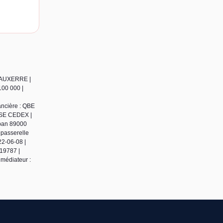
0 AUXERRE |
100 000 |
ancière : QBE
ENSE CEDEX |
uban 89000
 passerelle
22-06-08 |
19787 |
médiateur :