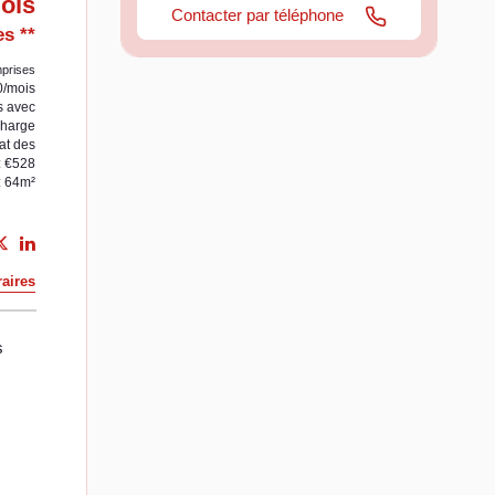
ois
Contacter par téléphone
s **
prises
0/mois
s avec
charge
at des
: €528
: 64m²
aires
s