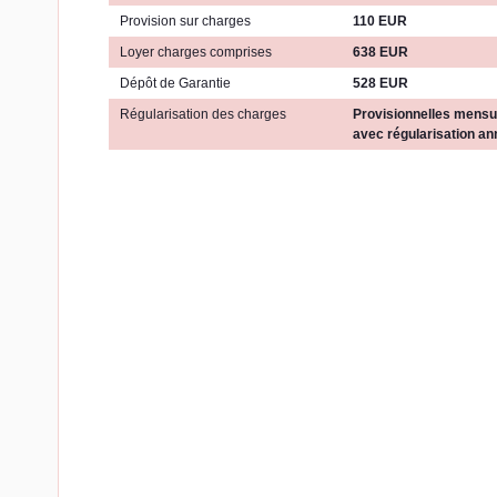
Provision sur charges
110 EUR
Loyer charges comprises
638 EUR
Dépôt de Garantie
528 EUR
Régularisation des charges
Provisionnelles mensu
avec régularisation an