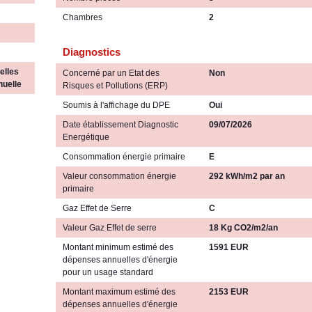
Chambres
2
Diagnostics
elles
Concerné par un Etat des
Non
nuelle
Risques et Pollutions (ERP)
Soumis à l'affichage du DPE
Oui
Date établissement Diagnostic
09/07/2026
Energétique
Consommation énergie primaire
E
Valeur consommation énergie
292 kWh/m2 par an
primaire
Gaz Effet de Serre
C
Valeur Gaz Effet de serre
18 Kg CO2/m2/an
Montant minimum estimé des
1591 EUR
dépenses annuelles d'énergie
pour un usage standard
Montant maximum estimé des
2153 EUR
dépenses annuelles d'énergie