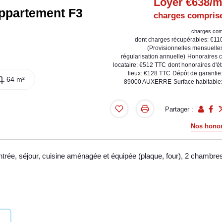
Loyer €638/m
ppartement F3
charges comprise
charges com
dont charges récupérables: €11
(Provisionnelles mensuelle
régularisation annuelle)
Honoraires 
locataire: €512 TTC
dont honoraires d'ét
lieux: €128 TTC
Dépôt de garantie
64 m²
89000 AUXERRE
Surface habitable
Partager :
Nos honor
trée, séjour, cuisine aménagée et équipée (plaque, four), 2 chambre