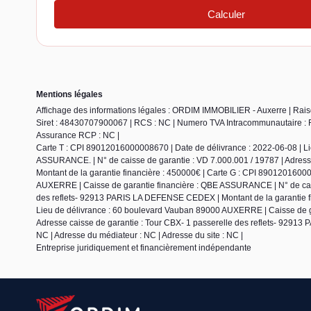
Mentions légales
Affichage des informations légales : ORDIM IMMOBILIER - Auxerre | Ra
Siret : 48430707900067 | RCS : NC | Numero TVA Intracommunautaire : FR5
Assurance RCP : NC |
Carte T : CPI 89012016000008670 | Date de délivrance : 2022-06-08 | L
ASSURANCE. | N° de caisse de garantie : VD 7.000.001 / 19787 | Adres
Montant de la garantie financière : 450000€ | Carte G : CPI 8901201600
AUXERRE | Caisse de garantie financière : QBE ASSURANCE | N° de caiss
des reflets- 92913 PARIS LA DEFENSE CEDEX | Montant de la garantie fi
Lieu de délivrance : 60 boulevard Vauban 89000 AUXERRE | Caisse de g
Adresse caisse de garantie : Tour CBX- 1 passerelle des reflets- 9291
NC | Adresse du médiateur : NC | Adresse du site : NC |
Entreprise juridiquement et financièrement indépendante