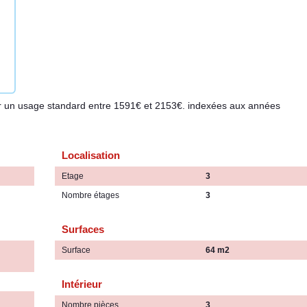
r un usage standard entre 1591€ et 2153€. indexées aux années
Localisation
Etage
3
Nombre étages
3
Surfaces
Surface
64 m2
Intérieur
Nombre pièces
3