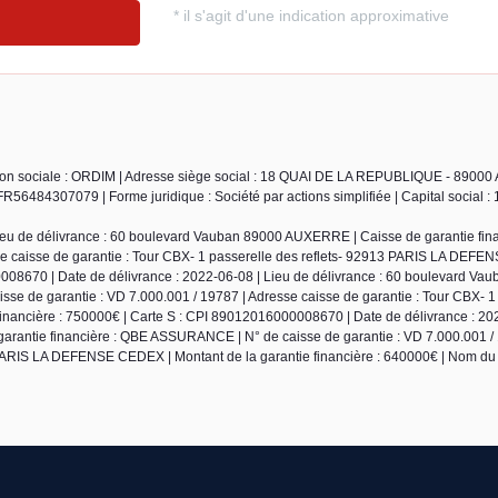
ison sociale : ORDIM | Adresse siège social : 18 QUAI DE LA REPUBLIQUE - 8900
6484307079 | Forme juridique : Société par actions simplifiée | Capital social : 
ieu de délivrance : 60 boulevard Vauban 89000 AUXERRE | Caisse de garantie fin
se caisse de garantie : Tour CBX- 1 passerelle des reflets- 92913 PARIS LA DEF
0008670 | Date de délivrance : 2022-06-08 | Lieu de délivrance : 60 boulevard Va
e de garantie : VD 7.000.001 / 19787 | Adresse caisse de garantie : Tour CBX- 1
nancière : 750000€ | Carte S : CPI 89012016000008670 | Date de délivrance : 20
arantie financière : QBE ASSURANCE | N° de caisse de garantie : VD 7.000.001 / 
3 PARIS LA DEFENSE CEDEX | Montant de la garantie financière : 640000€ | Nom du 