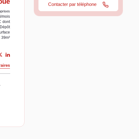
oué
Contacter par téléphone
prises
4/mois
C
dont
Dépôt
urface
: 39m²
aires
A