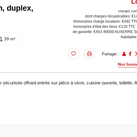
L
, duplex,
charges com
dont charges récupérables: €1
Honoraires charge locataire: €440 TT
honoraires d'état des lieux: €120 TTC
de garantie: €453
89000 AUXERRE
S
habitable
39 m²
Partager :
Nos honor
risée offrant entrée sur pièce à vivre, cuisine ouverte, toilette. 