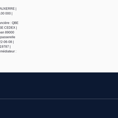
0 AUXERRE |
100 000 |
ancière : QBE
ENSE CEDEX |
uban 89000
 passerelle
22-06-08 |
19787 |
médiateur :