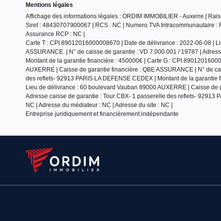
Mentions légales
Affichage des informations légales : ORDIM IMMOBILIER - Auxerre | Ra
Siret : 48430707900067 | RCS : NC | Numero TVA Intracommunautaire : FR5
Assurance RCP : NC |
Carte T : CPI 89012016000008670 | Date de délivrance : 2022-06-08 | L
ASSURANCE. | N° de caisse de garantie : VD 7.000.001 / 19787 | Adres
Montant de la garantie financière : 450000€ | Carte G : CPI 8901201600
AUXERRE | Caisse de garantie financière : QBE ASSURANCE | N° de caiss
des reflets- 92913 PARIS LA DEFENSE CEDEX | Montant de la garantie fi
Lieu de délivrance : 60 boulevard Vauban 89000 AUXERRE | Caisse de g
Adresse caisse de garantie : Tour CBX- 1 passerelle des reflets- 9291
NC | Adresse du médiateur : NC | Adresse du site : NC |
Entreprise juridiquement et financièrement indépendante