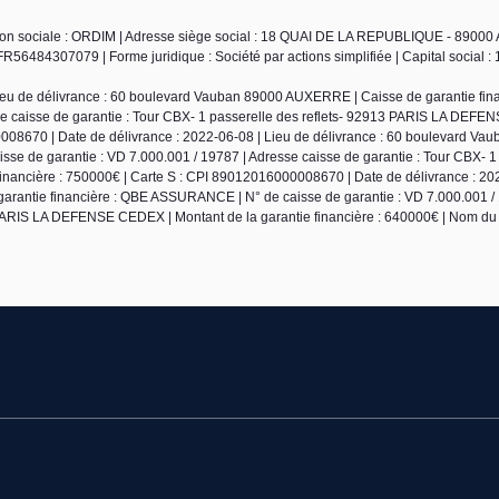
ison sociale : ORDIM | Adresse siège social : 18 QUAI DE LA REPUBLIQUE - 8900
6484307079 | Forme juridique : Société par actions simplifiée | Capital social : 
ieu de délivrance : 60 boulevard Vauban 89000 AUXERRE | Caisse de garantie fin
se caisse de garantie : Tour CBX- 1 passerelle des reflets- 92913 PARIS LA DEF
0008670 | Date de délivrance : 2022-06-08 | Lieu de délivrance : 60 boulevard Va
e de garantie : VD 7.000.001 / 19787 | Adresse caisse de garantie : Tour CBX- 1
nancière : 750000€ | Carte S : CPI 89012016000008670 | Date de délivrance : 20
arantie financière : QBE ASSURANCE | N° de caisse de garantie : VD 7.000.001 / 
3 PARIS LA DEFENSE CEDEX | Montant de la garantie financière : 640000€ | Nom du 