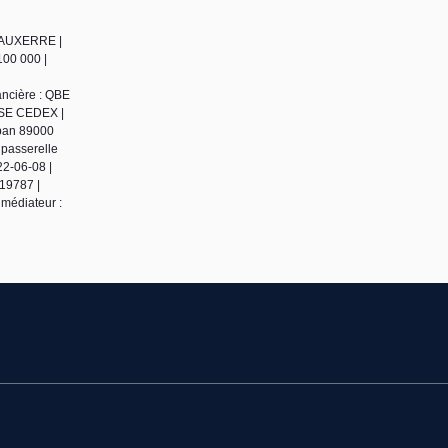
0 AUXERRE |
100 000 |
ancière : QBE
ENSE CEDEX |
uban 89000
 passerelle
22-06-08 |
19787 |
médiateur :