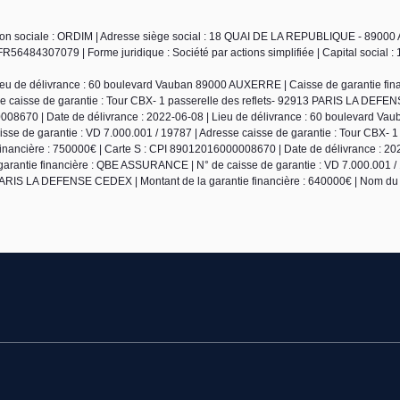
ison sociale : ORDIM | Adresse siège social : 18 QUAI DE LA REPUBLIQUE - 8900
6484307079 | Forme juridique : Société par actions simplifiée | Capital social : 
ieu de délivrance : 60 boulevard Vauban 89000 AUXERRE | Caisse de garantie fin
se caisse de garantie : Tour CBX- 1 passerelle des reflets- 92913 PARIS LA DEF
0008670 | Date de délivrance : 2022-06-08 | Lieu de délivrance : 60 boulevard Va
e de garantie : VD 7.000.001 / 19787 | Adresse caisse de garantie : Tour CBX- 1
nancière : 750000€ | Carte S : CPI 89012016000008670 | Date de délivrance : 20
arantie financière : QBE ASSURANCE | N° de caisse de garantie : VD 7.000.001 / 
3 PARIS LA DEFENSE CEDEX | Montant de la garantie financière : 640000€ | Nom du 