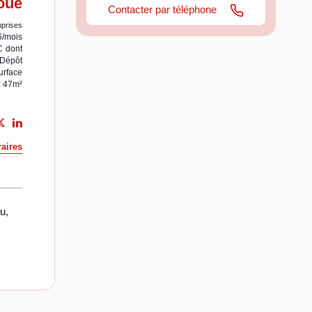
oué
Contacter par téléphone
prises
6/mois
C
dont
Dépôt
urface
: 47m²
aires
u,