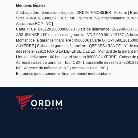
Mentions légales
Affichage des informations légales : ORDIM IMMOBILIER - Auxerre | Ra
Siret : 48430707900067 | RCS : NC | Numero TVA Intracommunautaire : FR5
Assurance RCP : NC |
Carte T : CPI 89012016000008670 | Date de délivrance : 2022-06-08 | L
ASSURANCE. | N° de caisse de garantie : VD 7.000.001 / 19787 | Adres
Montant de la garantie financière : 450000€ | Carte G : CPI 8901201600
AUXERRE | Caisse de garantie financière : QBE ASSURANCE | N° de caiss
des reflets- 92913 PARIS LA DEFENSE CEDEX | Montant de la garantie fi
Lieu de délivrance : 60 boulevard Vauban 89000 AUXERRE | Caisse de g
Adresse caisse de garantie : Tour CBX- 1 passerelle des reflets- 9291
NC | Adresse du médiateur : NC | Adresse du site : NC |
Entreprise juridiquement et financièrement indépendante