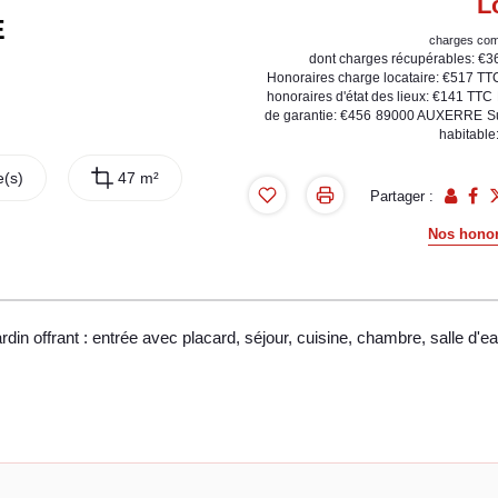
L
E
charges com
dont charges récupérables: €3
Honoraires charge locataire: €517 TT
honoraires d'état des lieux: €141 TTC
de garantie: €456
89000 AUXERRE
S
habitable
(s)
47 m²
Partager :
Nos honor
 offrant : entrée avec placard, séjour, cuisine, chambre, salle d'ea