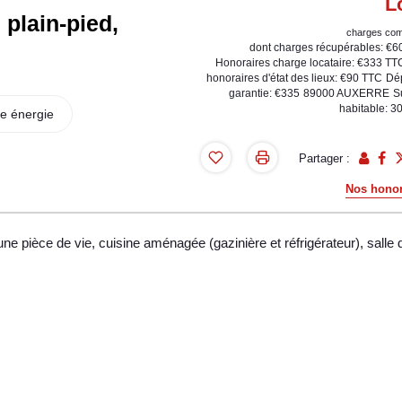
L
plain-pied,
charges com
dont charges récupérables: €6
Honoraires charge locataire: €333 TT
honoraires d'état des lieux: €90 TTC
Dé
garantie: €335
89000 AUXERRE
S
habitable: 3
e énergie
Partager :
Nos honor
pièce de vie, cuisine aménagée (gazinière et réfrigérateur), salle 