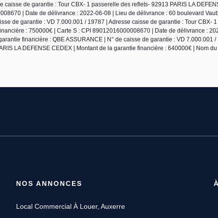
se caisse de garantie : Tour CBX- 1 passerelle des reflets- 92913 PARIS LA DEF
0008670 | Date de délivrance : 2022-06-08 | Lieu de délivrance : 60 boulevard Va
e de garantie : VD 7.000.001 / 19787 | Adresse caisse de garantie : Tour CBX- 1
nancière : 750000€ | Carte S : CPI 89012016000008670 | Date de délivrance : 20
arantie financière : QBE ASSURANCE | N° de caisse de garantie : VD 7.000.001 / 
3 PARIS LA DEFENSE CEDEX | Montant de la garantie financière : 640000€ | Nom du 
NOS ANNONCES
Local Commercial À Louer, Auxerre