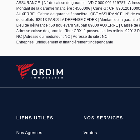
ASSURANCE. | N° de caisse de garantie : VD 7.000.001 / 19787 | Adres
Montant de la garantie financière : 450000€ | Carte G : CPI 8901201600
AUXERRE | Caisse de garantie financière : QBE ASSURANCE | N° de caiss
des reflets- 92913 PARIS LA DEFENSE CEDEX | Montant de la garantie fi
Lieu de délivrance : 60 boulevard Vauban 89000 AUXERRE | Caisse de g
Adresse caisse de garantie : Tour CBX- 1 passerelle des reflets- 9291
NC | Adresse du médiateur : NC | Adresse du site : NC |
Entreprise juridiquement et financièrement indépendante
LIENS UTILES
NOS SERVICES
Nos Agences
Ventes