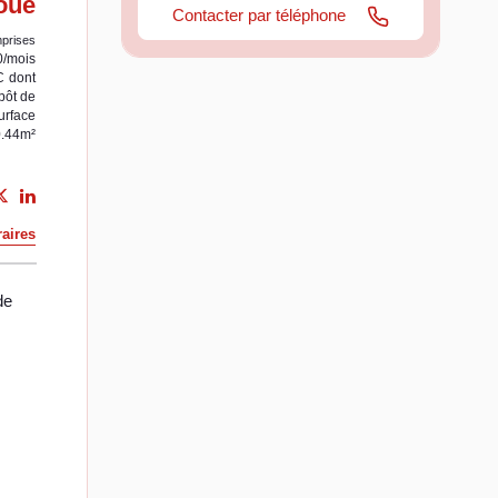
oué
Contacter par téléphone
prises
0/mois
C
dont
pôt de
urface
0.44m²
aires
de