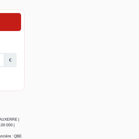
0 AUXERRE |
100 000 |
ancière : QBE