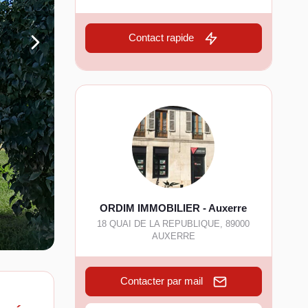
Contact rapide
ORDIM IMMOBILIER - Auxerre
18 QUAI DE LA REPUBLIQUE
,
89000
AUXERRE
Contacter par mail