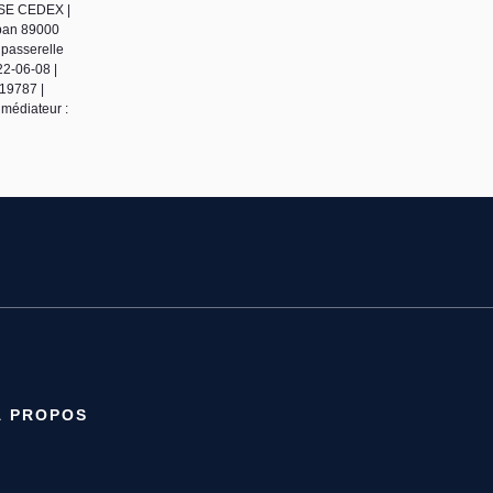
ENSE CEDEX |
uban 89000
 passerelle
22-06-08 |
19787 |
médiateur :
À PROPOS