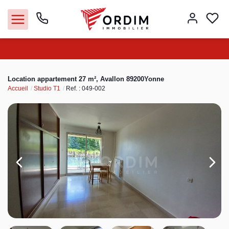
Nos agences
Location appartement 27 m², Avallon 89200Yonne
Accueil
Studio T1
Ref. : 049-002
Acheter
Louer
Vendre
Immobilier pro
Faire gérer
Syndic