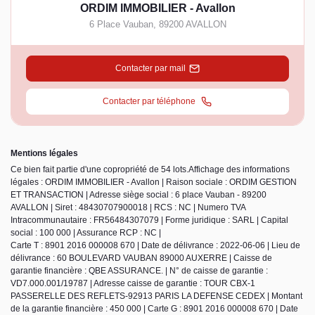
ORDIM IMMOBILIER - Avallon
6 Place Vauban
,
89200
AVALLON
Contacter par mail
Contacter par téléphone
Mentions légales
Ce bien fait partie d'une copropriété de 54 lots.Affichage des informations
légales : ORDIM IMMOBILIER - Avallon | Raison sociale : ORDIM GESTION
ET TRANSACTION | Adresse siège social : 6 place Vauban - 89200
AVALLON | Siret : 48430707900018 | RCS : NC | Numero TVA
Intracommunautaire : FR56484307079 | Forme juridique : SARL | Capital
social : 100 000 | Assurance RCP : NC |
Carte T : 8901 2016 000008 670 | Date de délivrance : 2022-06-06 | Lieu de
délivrance : 60 BOULEVARD VAUBAN 89000 AUXERRE | Caisse de
garantie financière : QBE ASSURANCE. | N° de caisse de garantie :
VD7.000.001/19787 | Adresse caisse de garantie : TOUR CBX-1
PASSERELLE DES REFLETS-92913 PARIS LA DEFENSE CEDEX | Montant
de la garantie financière : 450 000 | Carte G : 8901 2016 000008 670 | Date