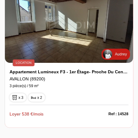
Audrey
LOCATION
Appartement Lumineux F3 - 1er Étage- Proche Du Centre
AVALLON (89200)
3 pièce(s) / 59 m²
x 3
x 2
Loyer 538 €/mois
Ref : 14528