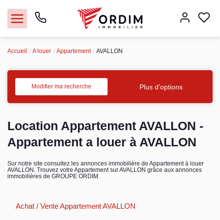
Accueil
A louer
Appartement
AVALLON
Nos agences
Acheter
Plus d'options
Modifier ma recherche
Louer
Location Appartement AVALLON -
Vendre
Appartement a louer à AVALLON
Immobilier pro
Sur notre site consultez les annonces immobilière de Appartement à louer
AVALLON. Trouvez votre Appartement sur AVALLON grâce aux annonces
immobilières de GROUPE ORDIM.
Faire gérer
Achat / Vente Appartement AVALLON
Syndic