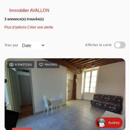
Immobilier AVALLON
Espace client
3 annonce(s) trouvée(s)
Plus d'options
Créer une alerte
Afficher la carte
Trier par
6 PHOTO(S)
FAVORIS
Audrey