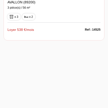
AVALLON (89200)
3 pièce(s) / 56 m²
x 3
x 2
Loyer 538 €/mois
Ref : 14525