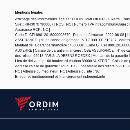
Mentions légales
Affichage des informations légales : ORDIM IMMOBILIER - Auxerre | Ra
Siret : 48430707900067 | RCS : NC | Numero TVA Intracommunautaire : FR5
Assurance RCP : NC |
Carte T : CPI 89012016000008670 | Date de délivrance : 2022-06-08 | L
ASSURANCE. | N° de caisse de garantie : VD 7.000.001 / 19787 | Adres
Montant de la garantie financière : 450000€ | Carte G : CPI 8901201600
AUXERRE | Caisse de garantie financière : QBE ASSURANCE | N° de caiss
des reflets- 92913 PARIS LA DEFENSE CEDEX | Montant de la garantie fi
Lieu de délivrance : 60 boulevard Vauban 89000 AUXERRE | Caisse de g
Adresse caisse de garantie : Tour CBX- 1 passerelle des reflets- 9291
NC | Adresse du médiateur : NC | Adresse du site : NC |
Entreprise juridiquement et financièrement indépendante