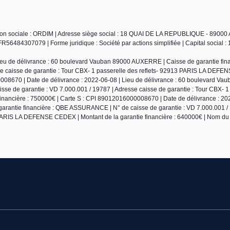
ison sociale : ORDIM | Adresse siège social : 18 QUAI DE LA REPUBLIQUE - 8900
6484307079 | Forme juridique : Société par actions simplifiée | Capital social : 
ieu de délivrance : 60 boulevard Vauban 89000 AUXERRE | Caisse de garantie fin
se caisse de garantie : Tour CBX- 1 passerelle des reflets- 92913 PARIS LA DEF
0008670 | Date de délivrance : 2022-06-08 | Lieu de délivrance : 60 boulevard Va
e de garantie : VD 7.000.001 / 19787 | Adresse caisse de garantie : Tour CBX- 1
nancière : 750000€ | Carte S : CPI 89012016000008670 | Date de délivrance : 20
arantie financière : QBE ASSURANCE | N° de caisse de garantie : VD 7.000.001 / 
3 PARIS LA DEFENSE CEDEX | Montant de la garantie financière : 640000€ | Nom du 