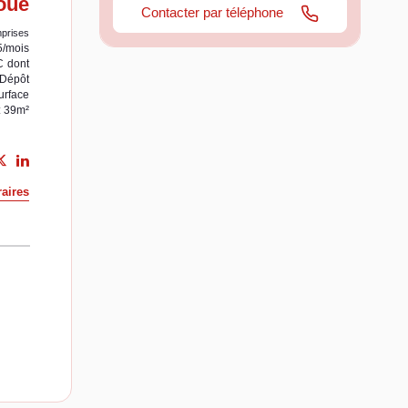
oué
Contacter par téléphone
prises
5/mois
C
dont
Dépôt
urface
: 39m²
aires