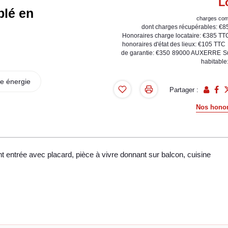
L
lé en
charges com
dont charges récupérables: €8
Honoraires charge locataire: €385 TT
honoraires d'état des lieux: €105 TTC
de garantie: €350
89000 AUXERRE
S
habitable
e énergie
Partager :
Nos honor
ntrée avec placard, pièce à vivre donnant sur balcon, cuisine