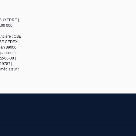
0 AUXERRE |
100 000 |
ancière : QBE
ENSE CEDEX |
uban 89000
 passerelle
22-06-08 |
19787 |
médiateur :