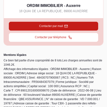
ORDIM IMMOBILIER - Auxerre
18 QUAI DE LA REPUBLIQUE
,
89000
AUXERRE
Contacter par mail
Contacter par téléphone
Mentions légales
Ce bien fait partie d'une copropriété de 8 lots.Les charges annuelles sont de
1046.2€.
Affichage des informations légales : ORDIM IMMOBILIER - Auxerre | Raison
sociale : ORDIM | Adresse siège social : 18 QUAI DE LA REPUBLIQUE -
89000 AUXERRE | Siret : 48430707900067 | RCS : NC | Numero TVA
Intracommunautaire : FR56484307079 | Forme juridique : Société par
actions simplifiée | Capital social : 100 000 | Assurance RCP : NC |
Carte T : CPI 89012016000008670 | Date de délivrance : 2022-06-08 | Lieu
de délivrance : 60 boulevard Vauban 89000 AUXERRE | Caisse de garantie
financière : QBE ASSURANCE. | N° de caisse de garantie : VD 7.000.001 /
19787 | Adresse caisse de garantie : Tour CBX- 1 passerelle des reflets-