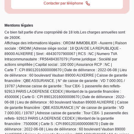
Contacter par téléphone
Mentions légales
Ce bien fait partie d'une copropriété de 18 lots.Les charges annuelles sont
de 2600€.
Affichage des informations légales : ORDIM IMMOBILIER - Auxerre | Raison
sociale : ORDIM | Adresse siège social : 18 QUAI DE LA REPUBLIQUE -
89000 AUXERRE | Siret : 48430707900067 | RCS : NC | Numero TVA
Intracommunautaire : FR56484307079 | Forme juridique : Société par
actions simplifiée | Capital social : 100 000 | Assurance RCP : NC |
Carte T : CPI 89012016000008670 | Date de délivrance : 2022-06-08 | Lieu
de délivrance : 60 boulevard Vauban 89000 AUXERRE | Caisse de garantie
financière : QBE ASSURANCE. | N° de caisse de garantie : VD 7.000.001 /
19787 | Adresse caisse de garantie : Tour CBX- 1 passerelle des reflets-
92913 PARIS LA DEFENSE CEDEX | Montant de la garantie financière :
450000€ | Carte G : CPI 89012016000008670 | Date de délivrance : 2022-
06-08 | Lieu de délivrance : 60 boulevard Vauban 89000 AUXERRE | Caisse
de garantie financière : QBE ASSURANCE | N° de caisse de garantie : VD
7.000.001 / 19787 | Adresse caisse de garantie : Tour CBX- 1 passerelle des
reflets- 92913 PARIS LA DEFENSE CEDEX | Montant de la garantie
financière : 750000€ | Carte S : CPI 89012016000008670 | Date de
délivrance : 2022-06-08 | Lieu de délivrance : 60 boulevard Vauban 89000