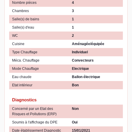
Nombre pièces
4
Chambres
3
Salle(s) de bains
1
Salle(s) d'eau
1
WC
2
Cuisine
Aménagée/équipée
Type Chauffage
Individuel
Méca. Chauffage
Convecteurs
Mode Chauffage
Electrique
Eau chaude
Ballon électrique
Etat intérieur
Bon
Diagnostics
Concerné par un Etat des
Non
Risques et Pollutions (ERP)
Soumis à l'affichage du DPE
Oui
Date établissement Diagnostic
15/01/2021