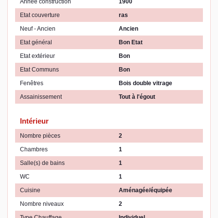
Année construction
1900
Etat couverture
ras
Neuf - Ancien
Ancien
Etat général
Bon Etat
Etat extérieur
Bon
Etat Communs
Bon
Fenêtres
Bois double vitrage
Assainissement
Tout à l'égout
Intérieur
Nombre pièces
2
Chambres
1
Salle(s) de bains
1
WC
1
Cuisine
Aménagée/équipée
Nombre niveaux
2
Type Chauffage
Individuel