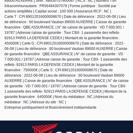
89000 AUXERRE | Siret : 48430707900067 | RCS : NC | Numero TVA
Intracommunautaire : FR56484307079 | Forme juridique : Société par
actions simplifiée | Capital social : 100 000 | Assurance RCP : NC |
Carte T : CPI 89012016000008670 | Date de délivrance : 2022-06-08 | Lieu
de délivrance : 60 boulevard Vauban 89000 AUXERRE | Caisse de garantie
financière : QBE ASSURANCE. | N° de caisse de garantie : VD 7.000.001 /
19787 | Adresse caisse de garantie : Tour CBX- 1 passerelle des reflets-
92913 PARIS LA DEFENSE CEDEX | Montant de la garantie financière :
450000€ | Carte G : CPI 89012016000008670 | Date de délivrance : 2022-
06-08 | Lieu de délivrance : 60 boulevard Vauban 89000 AUXERRE | Caisse
de garantie financière : QBE ASSURANCE | N° de caisse de garantie : VD
7.000.001 / 19787 | Adresse caisse de garantie : Tour CBX- 1 passerelle des
reflets- 92913 PARIS LA DEFENSE CEDEX | Montant de la garantie
financière : 750000€ | Carte S : CPI 89012016000008670 | Date de
délivrance : 2022-06-08 | Lieu de délivrance : 60 boulevard Vauban 89000
AUXERRE | Caisse de garantie financière : QBE ASSURANCE | N° de caisse
de garantie : VD 7.000.001 / 19787 | Adresse caisse de garantie : Tour CBX-
1 passerelle des reflets- 92913 PARIS LA DEFENSE CEDEX | Montant de la
garantie financière : 640000€ | Nom du médiateur : NC | Adresse du
médiateur : NC | Adresse du site : NC |
Entreprise juridiquement et financièrement indépendante