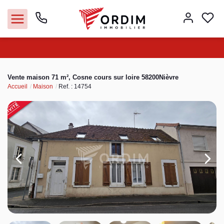
Nos agences
Vente maison 71 m², Cosne cours sur loire 58200Nièvre
Accueil
Maison
Ref. : 14754
Acheter
Louer
Vendre
Immobilier pro
Faire gérer
Syndic