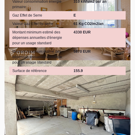
Valeur consommation énergie
310 kWh/m2 par an
primaire
Gaz Effet de Serre
E
Valeur Gaz Effet de serre
61 Kg CO2/m2/an
Montant minimum estimé des
4330 EUR
dépenses annuelles d'énergie
pour un usage standard
Montant maximum estimé des
5870 EUR
dépenses annuelles d'énergie
pour un usage standard
Surface de référence
155.9
Découvrez votre futur quartier
Avec votre expert GROUPE ORDIM