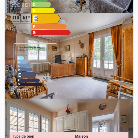
Montant estimé des dépenses annuelles d'énergie pour un
usage standard entre 4330€ et 5870€. indexées aux années
2021,2022 et 2023 (abonnement compris).
Général
Type de bien
Maison