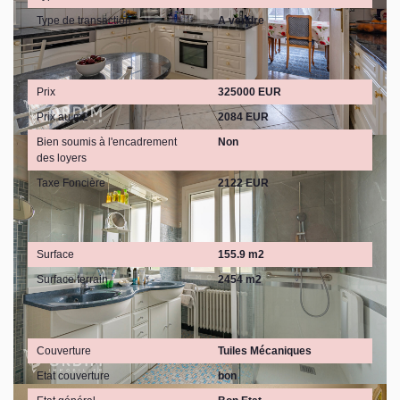
Type de transaction
A vendre
Aspects financiers
Prix
325000 EUR
Prix au m2
2084 EUR
Bien soumis à l'encadrement
Non
des loyers
Taxe Foncière
2122 EUR
Surfaces
Surface
155.9 m2
Surface terrain
2454 m2
Extérieur
Couverture
Tuiles Mécaniques
Etat couverture
bon