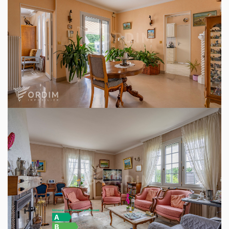
récente, WC.
A l'étage : palier, trois chambres, salle d'eau, WC, deux
pièces aménageables facilement pour accroître le nombre
de chambre à 7.
Sous-sol compartimenté : double garage, atelier, cave,
grande pièce, chaufferie.
Jardin aménagé d'un second garage dans le verger,
arrosage automatique.
Construction très robuste de 1971, soignée et entretenue.
Chauffage central gaz de ville.
Double vitrage intégral avec volets roulants électriques
centralisés.
A visiter dès que possible !
EXCLUSIVITÉ GROUPE ORDIM IMMOBILIER
Diagnostics énergétiques