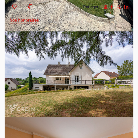
Partager :
Nos honoraires
Belle propriété située aux portes d'Auxerre, élevée sur
sous-sol total centrée sur son jardin de 2450m² clos et
aménagé.
Aux prestations soignées, sols en pierre de comblanchien,
larges ouvertures, cette habitation lumineuse et
accueillante propose un double accès aux véhicules ;
Premier accès par portail motorisé pour accéder au double
garage du sous-sol.
Deuxième accès par second portail motorisé pour accéder
à l'entrée de plain-pied.
Entrée sur vestibule, séjour avec cheminée insert, cuisine
aménagée, une grande chambre actuellement utilisé en
bureau, seconde chambre avec placards, salle d'eau