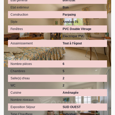
Etat général
Bon Etat
Etat extérieur
Bon
Construction
Parpaing
Style
Années 70
Fenêtres
PVC Double Vitrage
Volets
Electrique PVC
Assainissement
Tout à l'égout
Intérieur
Nombre pièces
6
Chambres
5
Salle(s) d'eau
2
WC
2
Cuisine
Aménagée
Nombre niveaux
3
Exposition Séjour
SUD OUEST
Type Chauffage
Individuel