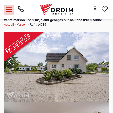
Vente maison 155.9 m², Saint georges sur baulche 89000Yonne
Accueil
Maison
Ref. : 14715
Nos agences
Acheter
Louer
Vendre
Immobilier pro
Faire gérer
Syndic