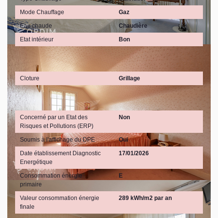
Mode Chauffage
Gaz
Eau chaude
Chaudière
Etat intérieur
Bon
Terrain
Cloture
Grillage
Diagnostics
Concerné par un Etat des
Non
Risques et Pollutions (ERP)
Soumis à l'affichage du DPE
Oui
Date établissement Diagnostic
17/01/2026
Energétique
Consommation énergie
E
primaire
Valeur consommation énergie
289 kWh/m2 par an
finale