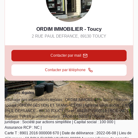
ORDIM IMMOBILIER - Toucy
2 RUE PAUL DEFRANCE
,
89130
TOUCY
Contacter par mail
Contacter par téléphone
Mentions légales
Affichage des informations légales : ORDIM IMMOBILIER - Toucy | Raison
sociale : ORDIM GESTION ET TRANSACTION | Adresse siège social : 2 RUE
PAUL DEFRANCE - 89130 TOUCY | Siret : 48430707900018 | RCS : NC |
Numero TVA Intracommunautaire : FR56484307079 | Forme
juridique : Société par actions simplifiée | Capital social : 100 000 |
Assurance RCP : NC |
Carte T : 8901 2016 000008 670 | Date de délivrance : 2022-06-08 | Lieu de