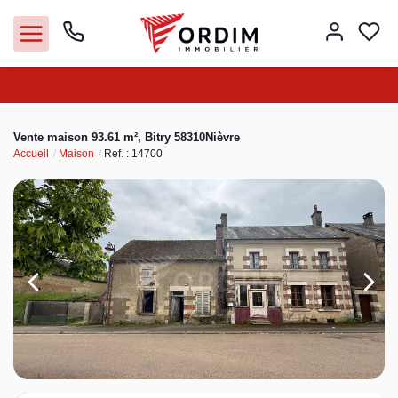
Nos agences
Vente maison 93.61 m², Bitry 58310Nièvre
Accueil
Maison
Ref. : 14700
Acheter
Louer
Vendre
Immobilier pro
Faire gérer
Syndic