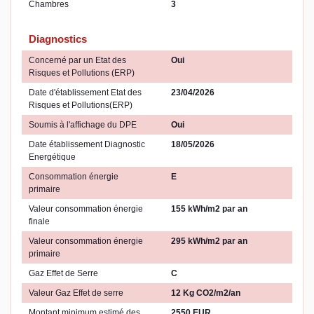
Chambres
3
Diagnostics
Concerné par un Etat des
Oui
Risques et Pollutions (ERP)
Date d'établissement Etat des
23/04/2026
Risques et Pollutions(ERP)
Soumis à l'affichage du DPE
Oui
Date établissement Diagnostic
18/05/2026
Energétique
Consommation énergie
E
primaire
Valeur consommation énergie
155 kWh/m2 par an
finale
Valeur consommation énergie
295 kWh/m2 par an
primaire
Gaz Effet de Serre
C
Valeur Gaz Effet de serre
12 Kg CO2/m2/an
Montant minimum estimé des
2550 EUR