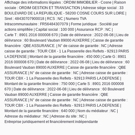
Affichage des informations légales : ORDIM IMMOBILIER - Cosne | Raison
sociale : ORDIM GESTION ET TRANSACTION | Adresse siège social : 33
BOULEVARD DE LA REPUBLIQUE - 58200 COSNE COURS SUR LOIRE |
Siret : 48430707900018 | RCS : NC | Numero TVA
Intracommunautaire : FR56484307079 | Forme juridique : Société par
actions simplifiée | Capital social : 100 000 | Assurance RCP : NC |
Carte T : 8901 2016 000008 670 | Date de délivrance : 2022-06-08 | Lieu de
délivrance : 60 Boulevard Vauban 89000 AUXERRE | Caisse de garantie
financière : QBE ASSURANCE. | N° de caisse de garantie : NC | Adresse
caisse de garantie : TOUR CBX - 1 La Passerelle des Reflets - 92913 PARIS
LA DEFENSE | Montant de la garantie financière : 450 000 | Carte G : 8901
2016 000008 670 | Date de délivrance : 2022-06-08 | Lieu de délivrance : 60
Boulevard Vauban 89000 AUXERRE | Caisse de garantie financière : QBE
ASSURANCE | N° de caisse de garantie : NC | Adresse caisse de garantie :
TOUR CBX - 1 La Passerelle des Reflets - 92913 PARIS LA DEFENSE |
Montant de la garantie financière : 750 000 | Carte S : 8901 2016 000008
670 | Date de délivrance : 2022-06-08 | Lieu de délivrance : 60 Boulevard
Vauban 89000 AUXERRE | Caisse de garantie financière : QBE
ASSURANCE | N° de caisse de garantie : NC | Adresse caisse de garantie :
TOUR CBX - 1 La Passerelle des Reflets - 92913 PARIS LA DEFENSE |
Montant de la garantie financière : 640 000 | Nom du médiateur : NC |
Adresse du médiateur : NC | Adresse du site : NC |
Entreprise juridiquement et financièrement indépendante