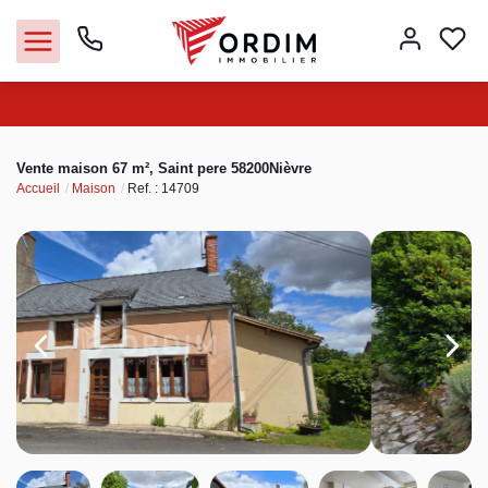
Nos agences
Vente maison 67 m², Saint pere 58200Nièvre
Accueil
Maison
Ref. : 14709
Acheter
Louer
Vendre
Immobilier pro
Faire gérer
Syndic