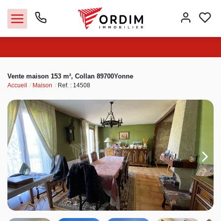
Nos agences
Vente maison 153 m², Collan 89700Yonne
Accueil
Maison
Ref. : 14508
Acheter
Louer
Vendre
Immobilier pro
Faire gérer
Syndic