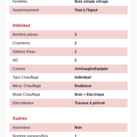
Fenêtres
Bois simple vitrage
Assainissement
Tout à l'égout
Intérieur
Nombre pièces
3
Chambres
2
Salle(s) d'eau
1
WC
2
Cuisine
Aménagée/équipée
Type Chauffage
Individuel
Méca. Chauffage
Radiateur
Mode Chauffage
Bois + Electrique
Etat intérieur
Travaux à prévoir
Autres
Ascenseur
Non
Nombre garages/Box
1