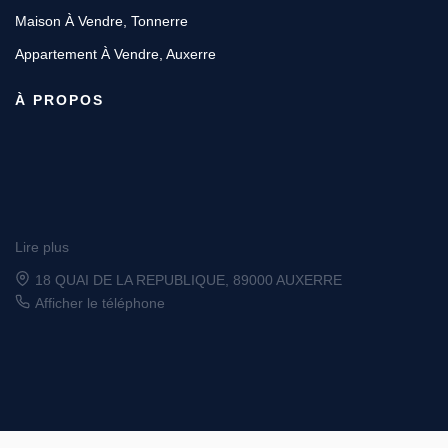
Maison À Vendre, Tonnerre
Appartement À Vendre, Auxerre
À PROPOS
Lire plus
6 place Vauban, 89200 AVALLON
Afficher le téléphone
Designé et développé par Orisha Real Estate
© GROUPE ORDIM 2026