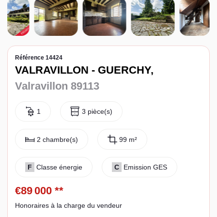
Espace client
Référence 14424
VALRAVILLON - GUERCHY,
Valravillon 89113
1
3 pièce(s)
2 chambre(s)
99 m²
F
Classe énergie
C
Emission GES
€89 000
**
Honoraires à la charge du vendeur