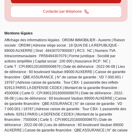
Contacter par téléphone
Mentions légales
Affichage des informations légales : ORDIM IMMOBILIER - Auxerre | Raison
sociale : ORDIM | Adresse siège social : 18 QUAI DE LA REPUBLIQUE -
89000 AUXERRE | Siret : 48430707900067 | RCS : NC | Numero TVA
Intracommunautaire : FR56484307079 | Forme juridique : Société par
actions simplifiée | Capital social : 100 000 | Assurance RCP : NC |
Carte T : CPI 89012016000008670 | Date de délivrance : 2022-06-08 | Lieu
de délivrance : 60 boulevard Vauban 89000 AUXERRE | Caisse de garantie
financière : QBE ASSURANCE. | N° de caisse de garantie : VD 7.000.001 /
19787 | Adresse caisse de garantie : Tour CBX- 1 passerelle des reflets-
92913 PARIS LA DEFENSE CEDEX | Montant de la garantie financière :
450000€ | Carte G : CPI 89012016000008670 | Date de délivrance : 2022-
06-08 | Lieu de délivrance : 60 boulevard Vauban 89000 AUXERRE | Caisse
de garantie financière : QBE ASSURANCE | N° de caisse de garantie : VD
7.000.001 / 19787 | Adresse caisse de garantie : Tour CBX- 1 passerelle des
reflets- 92913 PARIS LA DEFENSE CEDEX | Montant de la garantie
financière : 750000€ | Carte S : CPI 89012016000008670 | Date de
délivrance : 2022-06-08 | Lieu de délivrance : 60 boulevard Vauban 89000
AUXERRE | Caisse de garantie financière : QBE ASSURANCE | N° de caisse