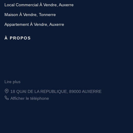
Local Commercial À Vendre, Auxerre
Maison À Vendre, Tonnerre
Appartement À Vendre, Auxerre
À PROPOS
Lire plus
6 place Vauban, 89200 AVALLON
Afficher le téléphone
Designé et développé par Orisha Real Estate
© GROUPE ORDIM 2026