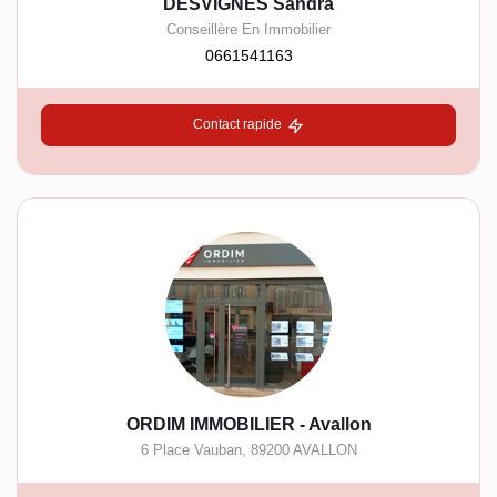
DESVIGNES Sandra
Conseillère En Immobilier
0661541163
Contact rapide
ORDIM IMMOBILIER - Avallon
6 Place Vauban
,
89200
AVALLON