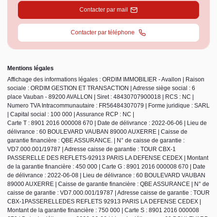
Contacter par mail
Contacter par téléphone
Mentions légales
Affichage des informations légales : ORDIM IMMOBILIER - Avallon | Raison
sociale : ORDIM GESTION ET TRANSACTION | Adresse siège social : 6
place Vauban - 89200 AVALLON | Siret : 48430707900018 | RCS : NC |
Numero TVA Intracommunautaire : FR56484307079 | Forme juridique : SARL
| Capital social : 100 000 | Assurance RCP : NC |
Carte T : 8901 2016 000008 670 | Date de délivrance : 2022-06-06 | Lieu de
délivrance : 60 BOULEVARD VAUBAN 89000 AUXERRE | Caisse de
garantie financière : QBE ASSURANCE. | N° de caisse de garantie :
VD7.000.001/19787 | Adresse caisse de garantie : TOUR CBX-1
PASSERELLE DES REFLETS-92913 PARIS LA DEFENSE CEDEX | Montant
de la garantie financière : 450 000 | Carte G : 8901 2016 000008 670 | Date
de délivrance : 2022-06-08 | Lieu de délivrance : 60 BOULEVARD VAUBAN
89000 AUXERRE | Caisse de garantie financière : QBE ASSURANCE | N° de
caisse de garantie : VD7.000.001/19787 | Adresse caisse de garantie : TOUR
CBX-1PASSERELLEDES REFLETS 92913 PARIS LA DEFENSE CEDEX |
Montant de la garantie financière : 750 000 | Carte S : 8901 2016 000008