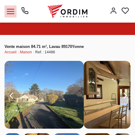
Nos agences
Vente maison 84.71 m², Lavau 89170Yonne
Accueil
Maison
Ref. : 14486
Acheter
Louer
Vendre
Immobilier pro
Faire gérer
Syndic