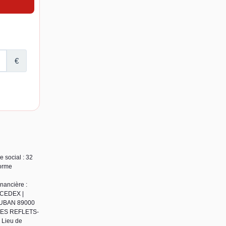
 social : 32
orme
nancière :
 CEDEX |
 VAUBAN 89000
 DES REFLETS-
 Lieu de