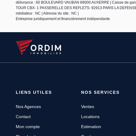
délivrance : 60 BOULEVARD VAUBAN 89000 AUXERRE | Caisse de garantie
TOUR CBX- 1 PASSERELLE DES REFLETS- 92913 PARIS LA DEFENSE CEDEX 
médiateur : NC | Adresse du site : NC |
Entreprise juridiquement et financièrement indépendante
LIENS UTILES
NOS SERVICES
Nos Agences
Ventes
Contact
Locations
Mon compte
Estimation