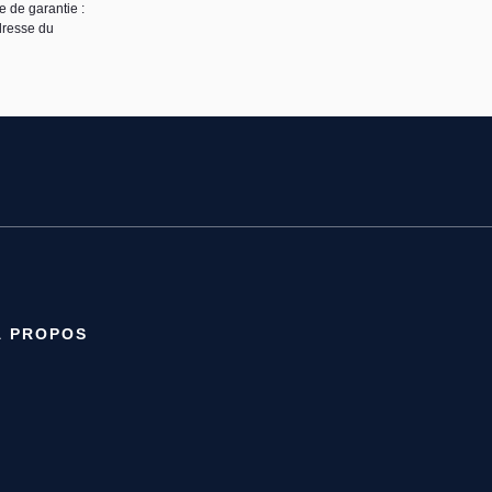
 de garantie :
dresse du
À PROPOS