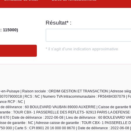
ur-en-Puisaye | Raison sociale : ORDIM GESTION ET TRANSACTION | Adresse siège
30707900018 | RCS : NC | Numero TVA Intracommunautaire : FR56484307079 | F
urance RCP : NC |
ieu de délivrance : 60 BOULEVARD VAUBAN 89000 AUXERRE | Caisse de garantie fi
de garantie : TOUR CBX- 1 PASSERELLE DES REFLETS- 92913 PARIS LA DEFENSE
0008 670 | Date de délivrance : 2022-06-08 | Lieu de délivrance : 60 BOULEVARD
isse de garantie : NC | Adresse caisse de garantie : TOUR CBX- 1 PASSERELLE
 000 | Carte S : CPI 8901 20 16 000 00 8670 | Date de délivrance : 2022-06-08 |