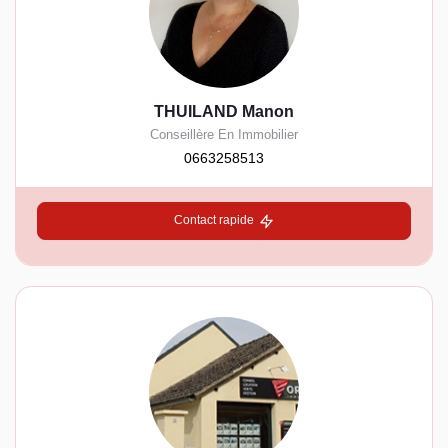
THUILAND Manon
Conseillère En Immobilier
0663258513
Contact rapide