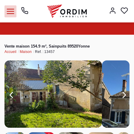
Nos agences
Vente maison 154.9 m², Sainpuits 89520Yonne
Accueil
Maison
Ref. : 13457
Acheter
Louer
Vendre
Immobilier pro
Faire gérer
Syndic