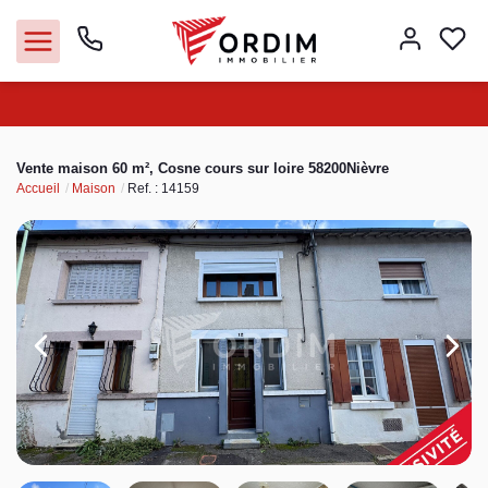
Nos agences
Vente maison 60 m², Cosne cours sur loire 58200Nièvre
Accueil
Maison
Ref. : 14159
Acheter
Louer
Vendre
Immobilier pro
Faire gérer
Syndic