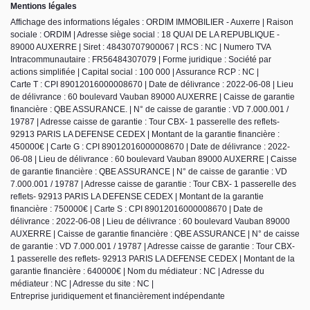
Mentions légales
Affichage des informations légales : ORDIM IMMOBILIER - Auxerre | Raison
sociale : ORDIM | Adresse siège social : 18 QUAI DE LA REPUBLIQUE -
89000 AUXERRE | Siret : 48430707900067 | RCS : NC | Numero TVA
Intracommunautaire : FR56484307079 | Forme juridique : Société par
actions simplifiée | Capital social : 100 000 | Assurance RCP : NC |
Carte T : CPI 89012016000008670 | Date de délivrance : 2022-06-08 | Lieu
de délivrance : 60 boulevard Vauban 89000 AUXERRE | Caisse de garantie
financière : QBE ASSURANCE. | N° de caisse de garantie : VD 7.000.001 /
19787 | Adresse caisse de garantie : Tour CBX- 1 passerelle des reflets-
92913 PARIS LA DEFENSE CEDEX | Montant de la garantie financière :
450000€ | Carte G : CPI 89012016000008670 | Date de délivrance : 2022-
06-08 | Lieu de délivrance : 60 boulevard Vauban 89000 AUXERRE | Caisse
de garantie financière : QBE ASSURANCE | N° de caisse de garantie : VD
7.000.001 / 19787 | Adresse caisse de garantie : Tour CBX- 1 passerelle des
reflets- 92913 PARIS LA DEFENSE CEDEX | Montant de la garantie
financière : 750000€ | Carte S : CPI 89012016000008670 | Date de
délivrance : 2022-06-08 | Lieu de délivrance : 60 boulevard Vauban 89000
AUXERRE | Caisse de garantie financière : QBE ASSURANCE | N° de caisse
de garantie : VD 7.000.001 / 19787 | Adresse caisse de garantie : Tour CBX-
1 passerelle des reflets- 92913 PARIS LA DEFENSE CEDEX | Montant de la
garantie financière : 640000€ | Nom du médiateur : NC | Adresse du
médiateur : NC | Adresse du site : NC |
Entreprise juridiquement et financièrement indépendante