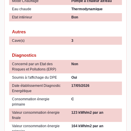
Mode Chauffage
Pompe à chaleur air/eau
Eau chaude
Thermodynamique
Etat intérieur
Bon
Autres
Cave(s)
3
Diagnostics
Concerné par un Etat des
Non
Risques et Pollutions (ERP)
Soumis à l'affichage du DPE
Oui
Date établissement Diagnostic
17/05/2026
Energétique
Consommation énergie
C
primaire
Valeur consommation énergie
123 kWh/m2 par an
finale
Valeur consommation énergie
164 kWh/m2 par an