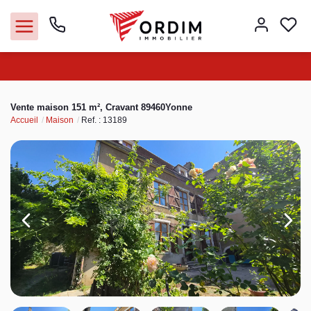
Nos agences
Vente maison 151 m², Cravant 89460Yonne
Accueil
Maison
Ref. : 13189
Acheter
Louer
Vendre
Immobilier pro
Faire gérer
Syndic