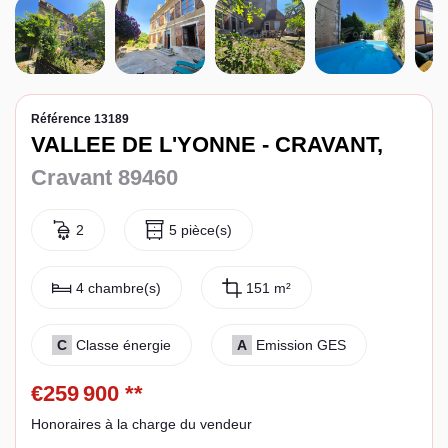
Espace client
Référence 13189
VALLEE DE L'YONNE - CRAVANT,
Cravant 89460
2
5 pièce(s)
4 chambre(s)
151 m²
C
Classe énergie
A
Emission GES
€259 900
**
Honoraires à la charge du vendeur