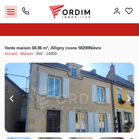
Nos agences
Vente maison 68.86 m², Alligny cosne 58200Nièvre
Accueil
Maison
Ref. : 14800
Acheter
Louer
Vendre
Immobilier pro
Faire gérer
Syndic