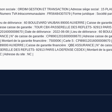
 Raison sociale : ORDIM GESTION ET TRANSACTION | Adresse siège social : 15 
mero TVA Intracommunautaire : FR56484307079 | Forme juridique : Société par
Lieu de délivrance : 60 BOULEVARD VAUBAN 89000 AUXERRE | Caisse de garantie 
 Adresse caisse de garantie : TOUR CBX-PASSERELLE DES REFLETS- 92913 PAR
012016000008670 | Date de délivrance : 2022-06-08 | Lieu de délivrance : 60 BO
CE | N° de caisse de garantie : CPI89012016000008670 | Adresse caisse de ga
nt de la garantie financière : 750000€ | Carte S : CPI89012016000008670 |
89000 AUXERRE | Caisse de garantie financière : QBE ASSURANCE | N° de caisse
SSERELLE DES REFLETS- 92913 PARIS LA DEFENSE CEDEX | Montant de la gara
 | Adresse du site : NC |