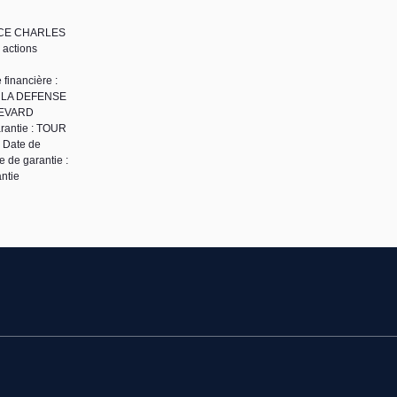
PLACE CHARLES
 actions
financière :
IS LA DEFENSE
ULEVARD
rantie : TOUR
 Date de
 de garantie :
ntie