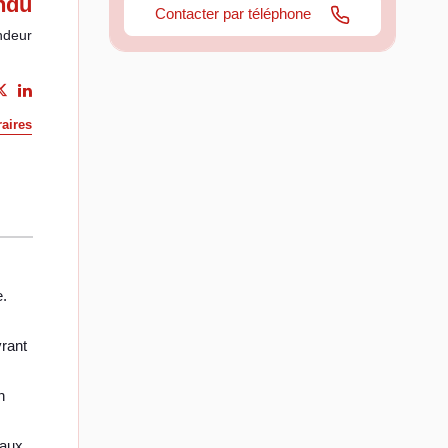
ndu
Contacter par téléphone
ndeur
aires
e.
vrant
n
 aux