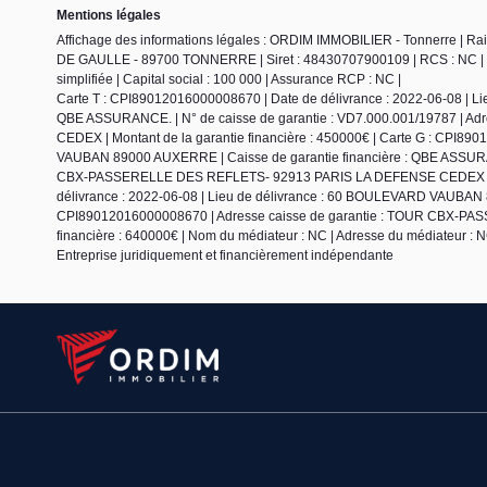
Mentions légales
Affichage des informations légales : ORDIM IMMOBILIER - Tonnerre |
DE GAULLE - 89700 TONNERRE | Siret : 48430707900109 | RCS : NC | Nu
simplifiée | Capital social : 100 000 | Assurance RCP : NC |
Carte T : CPI89012016000008670 | Date de délivrance : 2022-06-08 | 
QBE ASSURANCE. | N° de caisse de garantie : VD7.000.001/19787 |
CEDEX | Montant de la garantie financière : 450000€ | Carte G : CPI89
VAUBAN 89000 AUXERRE | Caisse de garantie financière : QBE ASSURAN
CBX-PASSERELLE DES REFLETS- 92913 PARIS LA DEFENSE CEDEX | Monta
délivrance : 2022-06-08 | Lieu de délivrance : 60 BOULEVARD VAUBAN 
CPI89012016000008670 | Adresse caisse de garantie : TOUR CBX-PA
financière : 640000€ | Nom du médiateur : NC | Adresse du médiateur : NC
Entreprise juridiquement et financièrement indépendante