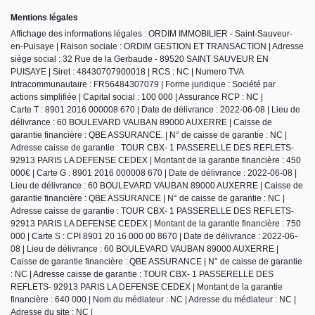
Mentions légales
Affichage des informations légales : ORDIM IMMOBILIER - Saint-Sauveur-
en-Puisaye | Raison sociale : ORDIM GESTION ET TRANSACTION | Adresse
siège social : 32 Rue de la Gerbaude - 89520 SAINT SAUVEUR EN
PUISAYE | Siret : 48430707900018 | RCS : NC | Numero TVA
Intracommunautaire : FR56484307079 | Forme juridique : Société par
actions simplifiée | Capital social : 100 000 | Assurance RCP : NC |
Carte T : 8901 2016 000008 670 | Date de délivrance : 2022-06-08 | Lieu de
délivrance : 60 BOULEVARD VAUBAN 89000 AUXERRE | Caisse de
garantie financière : QBE ASSURANCE. | N° de caisse de garantie : NC |
Adresse caisse de garantie : TOUR CBX- 1 PASSERELLE DES REFLETS-
92913 PARIS LA DEFENSE CEDEX | Montant de la garantie financière : 450
000€ | Carte G : 8901 2016 000008 670 | Date de délivrance : 2022-06-08 |
Lieu de délivrance : 60 BOULEVARD VAUBAN 89000 AUXERRE | Caisse de
garantie financière : QBE ASSURANCE | N° de caisse de garantie : NC |
Adresse caisse de garantie : TOUR CBX- 1 PASSERELLE DES REFLETS-
92913 PARIS LA DEFENSE CEDEX | Montant de la garantie financière : 750
000 | Carte S : CPI 8901 20 16 000 00 8670 | Date de délivrance : 2022-06-
08 | Lieu de délivrance : 60 BOULEVARD VAUBAN 89000 AUXERRE |
Caisse de garantie financière : QBE ASSURANCE | N° de caisse de garantie
: NC | Adresse caisse de garantie : TOUR CBX- 1 PASSERELLE DES
REFLETS- 92913 PARIS LA DEFENSE CEDEX | Montant de la garantie
financière : 640 000 | Nom du médiateur : NC | Adresse du médiateur : NC |
Adresse du site : NC |