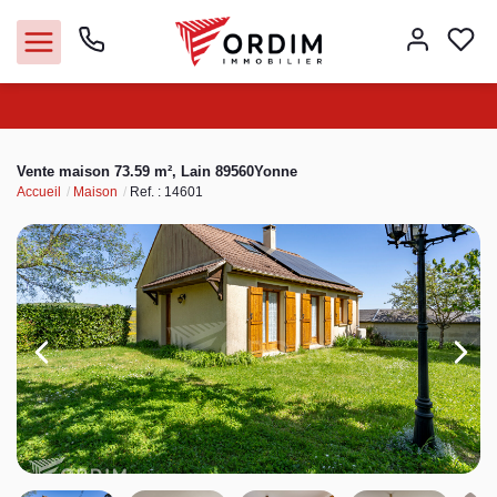
Nos agences
Vente maison 73.59 m², Lain 89560Yonne
Accueil
Maison
Ref. : 14601
Acheter
Louer
Vendre
Immobilier pro
Faire gérer
Syndic