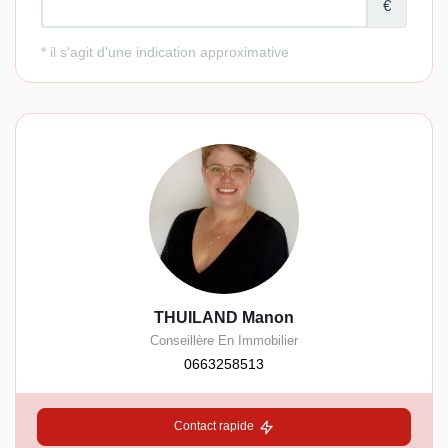
THUILAND Manon
Conseillère En Immobilier
0663258513
Contact rapide