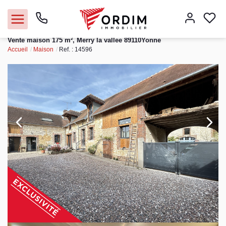
Vente maison 175 m², Merry la vallee 89110Yonne
Accueil
Maison
Ref. : 14596
Nos agences
Acheter
Louer
Vendre
Immobilier pro
Faire gérer
Syndic