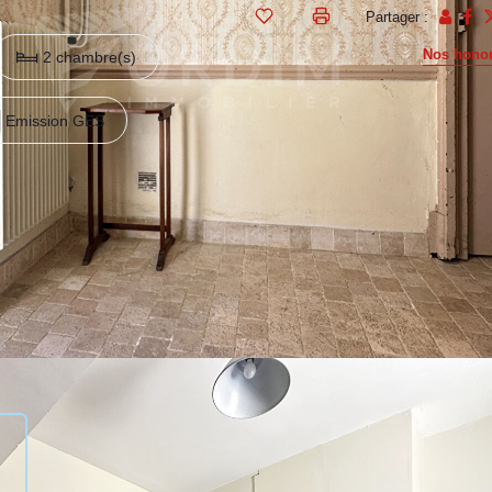
Partager :
Nos honor
2 chambre(s)
Emission GES
alliant tout le charme de l'ancien et le confort moderne!!! Située au 
olumes et par les prestations qu'elle vous offre. A l'ouverture de la por
n patio intérieur, une chaufferie/buanderie et un wc indépendant. A
umineuse et pleine de charme avec poutres et tomettes, une cuisine
niveau, une spacieuse chambre et son bureau/dressing.