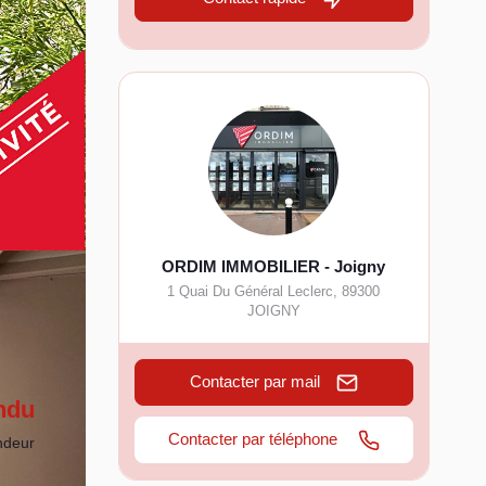
ORDIM IMMOBILIER - Joigny
1 Quai Du Général Leclerc
,
89300
JOIGNY
Contacter par mail
ndu
Contacter par téléphone
ndeur