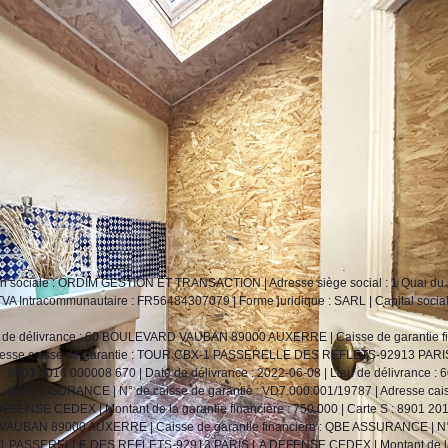
son sociale : ORDIM GESTION ET TRANSACTION | Adresse siège social : 1 Quai du
A Intracommunautaire : FR56484307079 | Forme juridique : SARL | Capital social 
ieu de délivrance : 60 BOULEVARD VAUBAN 89000 AUXERRE | Caisse de garantie fi
Adresse caisse de garantie : TOUR CBX-1 PASSERELLE DES REFLETS-92913 PARI
: 8901 2016 000008 670 | Date de délivrance : 2022-06-08 | Lieu de délivrance : 
QBE ASSURANCE | N° de caisse de garantie : VD7.000.001/19787 | Adresse cai
SE CEDEX | Montant de la garantie financière : 750 000 | Carte S : 8901 20
RD VAUBAN 89000 AUXERRE | Caisse de garantie financière : QBE ASSURANCE | N°
 CBX-1 PASSERELLE DES REFLETS-92913 PARIS LA DEFENSE CEDEX | Montant de la