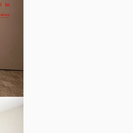
aires
coeur
te