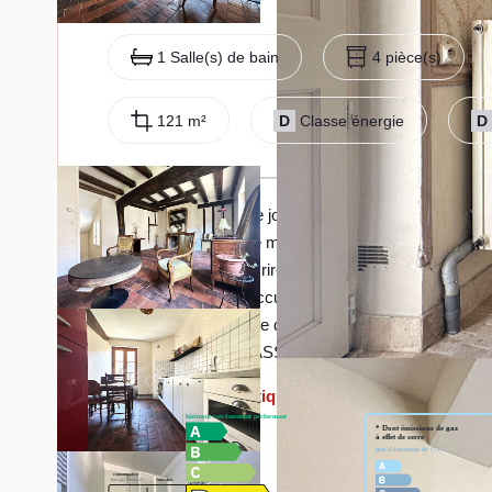
1 Salle(s) de bain
4 pièce(s)
121 m²
D
Classe énergie
D
Venez découvrir cette jolie maison ancienne restaurée, 
de la vieille ville, cette maison vous séduira par ses v
d'entrée vous découvrirez un hall, une chambre avec u
l'étage, vous serez accueillis par une pièce de vie l
aménagée et une salle de bains avec wc. Au dernier 
COUP DE COEUR ASSURE!!!
Diagnostics énergétiques