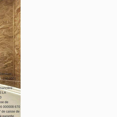
 Général
: 100 000 |
nancière :
S LA
60
sse de
16 000008 670
 de caisse de
 garantie