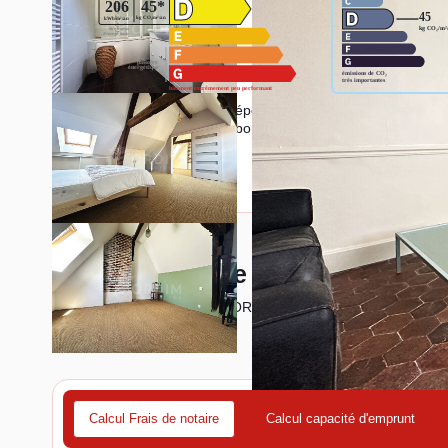
Montant estimé des dépenses annuelles d'énergie pou
2021,2022 et 2023 (abonnement compris).
Découvrez votre futur quartier
Avec votre expert GROUPE ORDIM
Calcul Frais de notaire
Calcul capacité d'emprunt