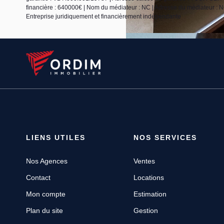
financière : 640000€ | Nom du médiateur : NC | Adresse du médiateur : NC
Entreprise juridiquement et financièrement indépendante
LIENS UTILES
NOS SERVICES
Nos Agences
Ventes
Contact
Locations
Mon compte
Estimation
Plan du site
Gestion