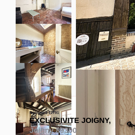
Référence 12791
EXCLUSIVITE JOIGNY,
Joigny 89300