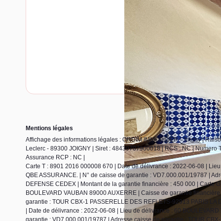
Mentions légales
Affichage des informations légales : ORDIM IMMOBILIER - Joigny | Rai
Leclerc - 89300 JOIGNY | Siret : 48430707900018 | RCS : NC | Numero TV
Assurance RCP : NC |
Carte T : 8901 2016 000008 670 | Date de délivrance : 2022-06-08 | L
QBE ASSURANCE. | N° de caisse de garantie : VD7.000.001/19787 | 
DEFENSE CEDEX | Montant de la garantie financière : 450 000 | Carte G 
BOULEVARD VAUBAN 89000 AUXERRE | Caisse de garantie financière : 
garantie : TOUR CBX-1 PASSERELLE DES REFLETS-92913 PARIS LA DEFEN
| Date de délivrance : 2022-06-08 | Lieu de délivrance : 60 BOULEVA
garantie : VD7.000.001/19787 | Adresse caisse de garantie : TOUR