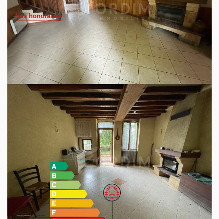
Nos honoraires
Au calme d'un hameau de Merry-la-vallée ancien corps de
ferme a rénover, pas de vis a vis, chauffage gaz
fonctionnel, double vitrage en partie.
L'habitation propose de plain-pied : séjour, cuisine, 4
chambres, deux salles d'eau, WC.
Belle grange, ateliers. Belles possibilités d'agrandissement,
greniers aménageables. Terrain clos, bien chez soi !
A voir rapidement ! Exclusif Groupe Ordim immobilier
Diagnostics énergétiques