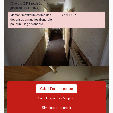
l'énergie (DPE réalisés
jusqu'au 30/06/2024)
Montant maximum estimé des
7270 EUR
dépenses annuelles d'énergie
pour un usage standard
Découvrez votre futur quartier
Avec votre expert GROUPE ORDIM
Calcul Frais de notaire
Calcul capacité d'emprunt
Simulateur de crédit