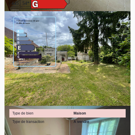
Logement à consommation énergétique excessive. : classe
G. Montant estimé des dépenses annuelles d'énergie pour
un usage standard entre 5320€ et 7270€. Pour la date de
référence 01/01/2021.
Général
Type de bien
Maison
Type de transaction
A vendre