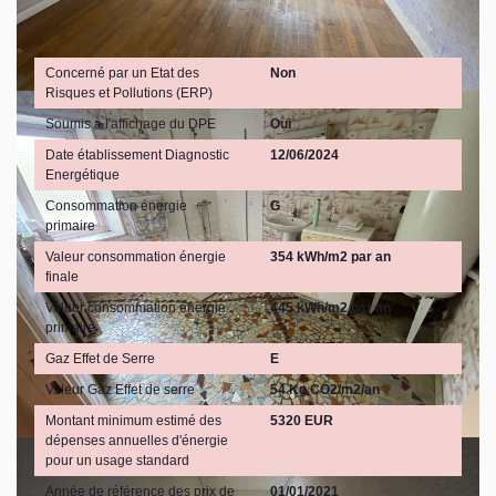
Diagnostics
Concerné par un Etat des
Non
Risques et Pollutions (ERP)
Soumis à l'affichage du DPE
Oui
Date établissement Diagnostic
12/06/2024
Energétique
Consommation énergie
G
primaire
Valeur consommation énergie
354 kWh/m2 par an
finale
Valeur consommation énergie
445 kWh/m2 par an
primaire
Gaz Effet de Serre
E
Valeur Gaz Effet de serre
54 Kg CO2/m2/an
Montant minimum estimé des
5320 EUR
dépenses annuelles d'énergie
pour un usage standard
Année de référence des prix de
01/01/2021