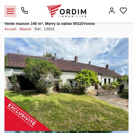
Vente maison 140 m², Merry la vallee 89110Yonne
Accueil
Maison
Ref. : 13933
Nos agences
Acheter
Louer
Vendre
Immobilier pro
Faire gérer
Syndic