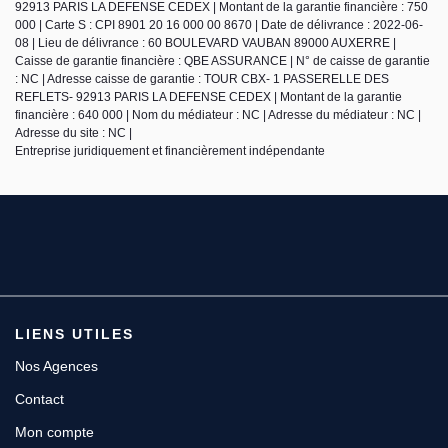
92913 PARIS LA DEFENSE CEDEX | Montant de la garantie financière : 750
000 | Carte S : CPI 8901 20 16 000 00 8670 | Date de délivrance : 2022-06-
08 | Lieu de délivrance : 60 BOULEVARD VAUBAN 89000 AUXERRE |
Caisse de garantie financière : QBE ASSURANCE | N° de caisse de garantie
: NC | Adresse caisse de garantie : TOUR CBX- 1 PASSERELLE DES
REFLETS- 92913 PARIS LA DEFENSE CEDEX | Montant de la garantie
financière : 640 000 | Nom du médiateur : NC | Adresse du médiateur : NC |
Adresse du site : NC |
Entreprise juridiquement et financièrement indépendante
LIENS UTILES
Nos Agences
Contact
Mon compte