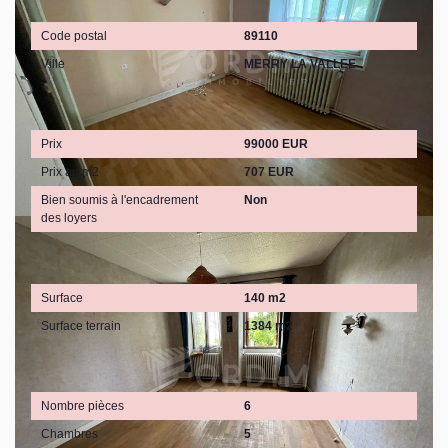
Localisation
Code postal
89110
Ville
MERRY LA VALLEE
Aspects financiers
Prix
99000 EUR
Prix au m2
707 EUR
Bien soumis à l'encadrement
Non
des loyers
Surfaces
Surface
140 m2
Surface terrain
1384 m2
Intérieur
Nombre pièces
6
Chambres
5