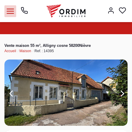
Nos agences
Vente maison 55 m², Alligny cosne 58200Nièvre
Accueil
Maison
Ref. : 14395
Acheter
Louer
Vendre
Immobilier pro
Faire gérer
Syndic