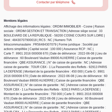
Contacter par téléphone
Mentions légales
Affichage des informations légales : ORDIM IMMOBILIER - Cosne | Raison
sociale : ORDIM GESTION ET TRANSACTION | Adresse siège social : 33
BOULEVARD DE LA REPUBLIQUE - 58200 COSNE COURS SUR LOIRE |
Siret : 48430707900018 | RCS : NC | Numero TVA
Intracommunautaire : FR56484307079 | Forme juridique : Société par
actions simplifiée | Capital social : 100 000 | Assurance RCP : NC |
Carte T : 8901 2016 000008 670 | Date de délivrance : 2022-06-08 | Lieu de
délivrance : 60 Boulevard Vauban 89000 AUXERRE | Caisse de garantie
financière : QBE ASSURANCE. | N° de caisse de garantie : NC | Adresse
caisse de garantie : TOUR CBX - 1 La Passerelle des Reflets - 92913 PARIS
LA DEFENSE | Montant de la garantie financière : 450 000 | Carte G : 8901
2016 000008 670 | Date de délivrance : 2022-06-08 | Lieu de délivrance : 60
Boulevard Vauban 89000 AUXERRE | Caisse de garantie financière : QBE
ASSURANCE | N° de caisse de garantie : NC | Adresse caisse de garantie :
TOUR CBX - 1 La Passerelle des Reflets - 92913 PARIS LA DEFENSE |
Montant de la garantie financière : 750 000 | Carte S : 8901 2016 000008
670 | Date de délivrance : 2022-06-08 | Lieu de délivrance : 60 Boulevard
Vauban 89000 AUXERRE | Caisse de garantie financière : QBE
ASSURANCE | N° de caisse de garantie : NC | Adresse caisse de garantie :