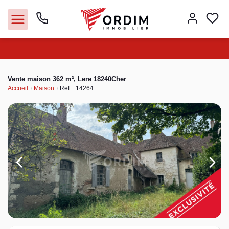
Nos agences
Vente maison 362 m², Lere 18240Cher
Accueil
Maison
Ref. : 14264
Acheter
Louer
Vendre
Immobilier pro
Faire gérer
Syndic