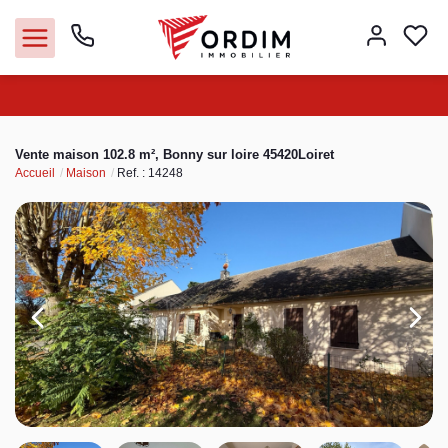
Nos agences
Vente maison 102.8 m², Bonny sur loire 45420Loiret
Accueil
Maison
Ref. : 14248
Acheter
Louer
Vendre
Immobilier pro
Faire gérer
Syndic