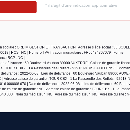
ison sociale : ORDIM GESTION ET TRANSACTION | Adresse siège social : 33 BOU
18 | RCS : NC | Numero TVA Intracommunautaire : FR56484307079 | Forme
urance RCP : NC |
eu de délivrance : 60 Boulevard Vauban 89000 AUXERRE | Caisse de garantie finan
ie : TOUR CBX - 1 La Passerelle des Reflets - 92913 PARIS LA DEFENSE | Montant
de délivrance : 2022-06-08 | Lieu de délivrance : 60 Boulevard Vauban 89000 AUX
 | Adresse caisse de garantie : TOUR CBX - 1 La Passerelle des Reflets - 92913 
2016 000008 670 | Date de délivrance : 2022-06-08 | Lieu de délivrance : 60 Boul
e caisse de garantie : NC | Adresse caisse de garantie : TOUR CBX - 1 La Passe
640 000 | Nom du médiateur : NC | Adresse du médiateur : NC | Adresse du site : N