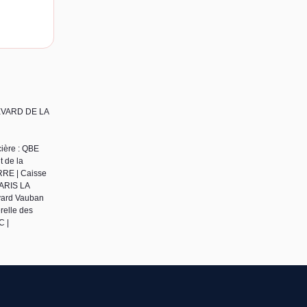
LEVARD DE LA
cière : QBE
 de la
ERRE | Caisse
PARIS LA
evard Vauban
relle des
C |