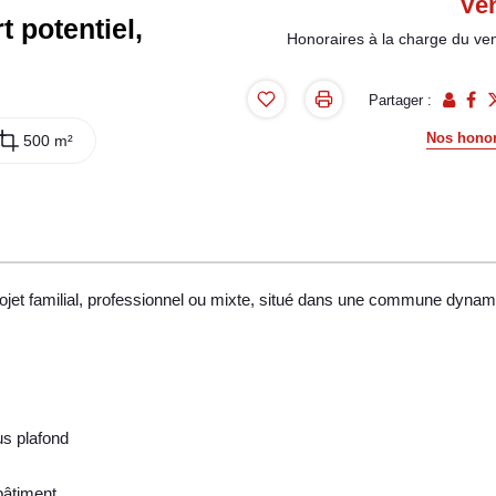
Ve
 potentiel,
Honoraires à la charge du ve
Partager :
Nos honor
500 m²
rojet familial, professionnel ou mixte, situé dans une commune dyna
us plafond
bâtiment