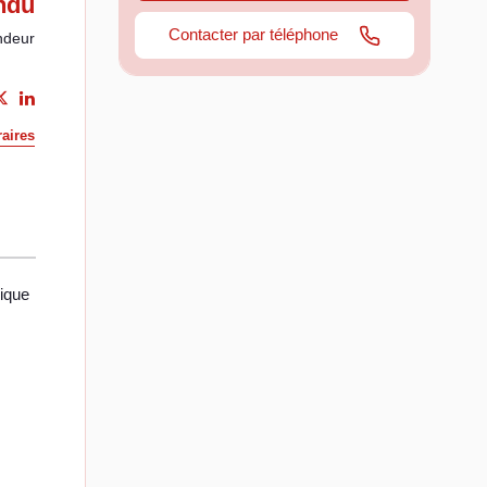
ndu
Contacter par téléphone
ndeur
aires
mique